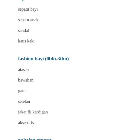
Bio Oil
sepatu bayi
Biolane
sepatu anak
Bite Fighters
sandal
Bizzi Growin
kaus kaki
Blackmores
fashion bayi (0bln-3thn)
Blooming Marvellous
atasan
Bonnels
bawahan
Bravado
gaun
Bruder
setelan
Brush Baby
jaket & kardigan
Buds Organics
aksesoris
Bugaboo
Buggygear