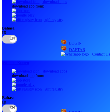
download apps
download app from:
Oh Ma Grain
Okiedog
gift registry
P
Bahasa
ID
Peachy
LOGIN
Phil & Ted's
DAFTAR
Philips Avent
Contact Us
Pigeon
lewati ke Konten
Playgro
download apps
download app from:
Poled Global
Ponycycle
gift registry
Puma
Bahasa
ID
Pureats