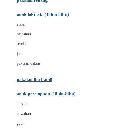
pakaian renang
Bumkins
anak laki-laki (18bln-8thn)
C
atasan
Cetaphil
bawahan
Chicco
setelan
Childlife
jaket
Clevamama
pakaian dalam
Cocolatte
Cottonseeds
pakaian ibu hamil
Cozy N Safe
anak perempuan (18bln-8thn)
Crane
atasan
Cybex
bawahan
D
gaun