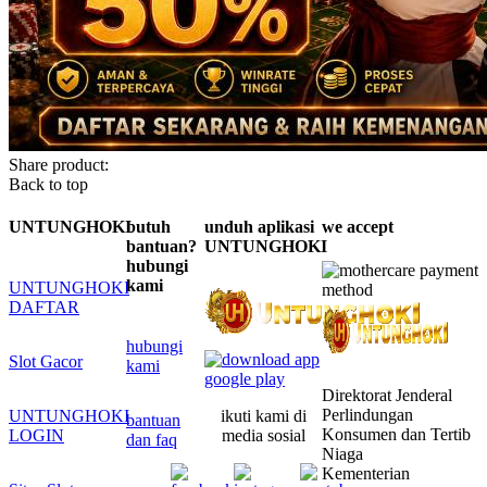
Share product:
Back to top
UNTUNGHOKI
butuh
unduh aplikasi
we accept
bantuan?
UNTUNGHOKI
hubungi
kami
UNTUNGHOKI
DAFTAR
hubungi
Slot Gacor
kami
Direktorat Jenderal
Perlindungan
UNTUNGHOKI
ikuti kami di
bantuan
Konsumen dan Tertib
LOGIN
media sosial
dan faq
Niaga
Kementerian