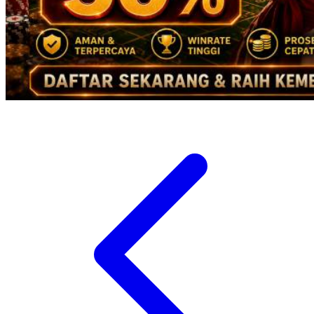
Xootz
Y
Yamatoya
Z
Zaxy
Zoggs
0-9
4Moms
59S