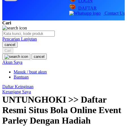
LOGIN
Q
DAFTAR
Contact Us
QV Baby
Cari
R
Real Shades
Pencarian Lanjutan
cancel
Red Castle
Cari
Ribbon Madness
cancel
Akun Saya
S
Masuk / buat akun
Bantuan
Sebamed
Daftar Keinginan
Silver Cross
Keranjang Saya
UNTUNGHOKI >> Daftar
Simply Idea
Resmi Situs Bola Online Event
Skip Hop
Parley Dengan Hadiah
Spectra