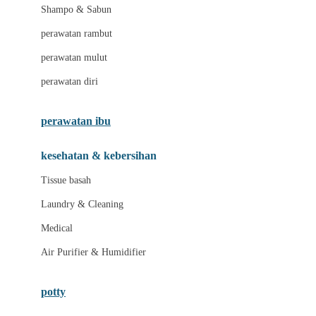
London Taxi
Shampo & Sabun
Love To Dream
perawatan rambut
perawatan mulut
M
perawatan diri
Magformers
Mama's Choice
perawatan ibu
Mamas&Papas
kesehatan & kebersihan
Mamaway
Tissue basah
Maxi Cosi
Laundry & Cleaning
Megabloks
Medical
Micro
Air Purifier & Humidifier
MiDeer
Mimi & Lula
potty
Mini Monkey