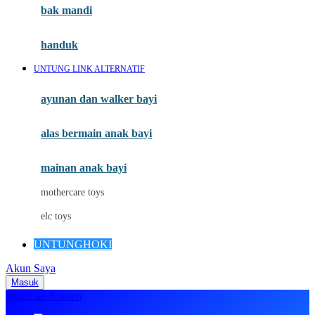
Moby
bak mandi
Momami
handuk
Mothercare
UNTUNG LINK ALTERNATIF
Mustela
ayunan dan walker bayi
My Buddy Tag
My K
alas bermain anak bayi
N
mainan anak bayi
Naif
mothercare toys
Nike
elc toys
Nordic Natural
UNTUNGHOKI
Nuby
Akun Saya
Nuna
Masuk
lewati ke Konten
O