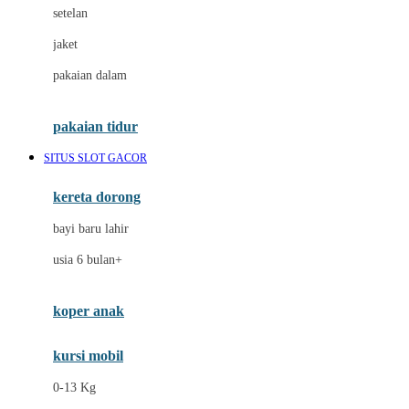
Dae Organics
setelan
Docare
jaket
Doona
pakaian dalam
Down To Earth
Drew
pakaian tidur
Dr. Brown's
SITUS SLOT GACOR
E
kereta dorong
ELC
bayi baru lahir
Ergobaby
usia 6 bulan+
Expert Care
koper anak
Ezyroller
kursi mobil
F
0-13 Kg
Felt So Sweet