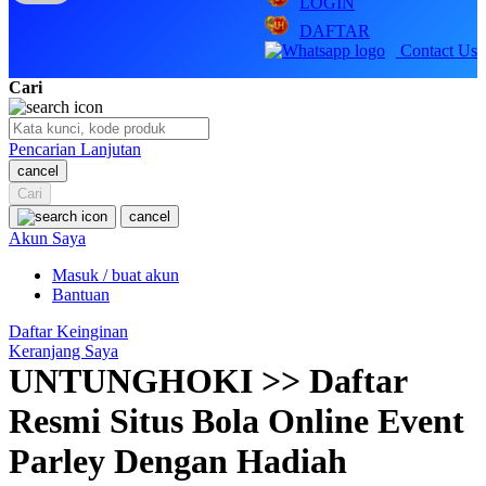
LOGIN
Q
DAFTAR
Contact Us
QV Baby
Cari
R
Real Shades
Pencarian Lanjutan
cancel
Red Castle
Cari
Ribbon Madness
cancel
Akun Saya
S
Masuk / buat akun
Bantuan
Sebamed
Daftar Keinginan
Silver Cross
Keranjang Saya
UNTUNGHOKI >> Daftar
Simply Idea
Resmi Situs Bola Online Event
Skip Hop
Parley Dengan Hadiah
Spectra