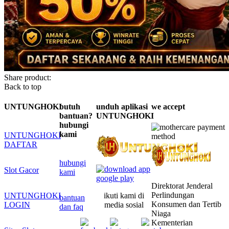
Share product:
Back to top
UNTUNGHOKI
butuh
unduh aplikasi
we accept
bantuan?
UNTUNGHOKI
hubungi
kami
UNTUNGHOKI
DAFTAR
hubungi
Slot Gacor
kami
Direktorat Jenderal
Perlindungan
UNTUNGHOKI
ikuti kami di
bantuan
Konsumen dan Tertib
LOGIN
media sosial
dan faq
Niaga
Kementerian