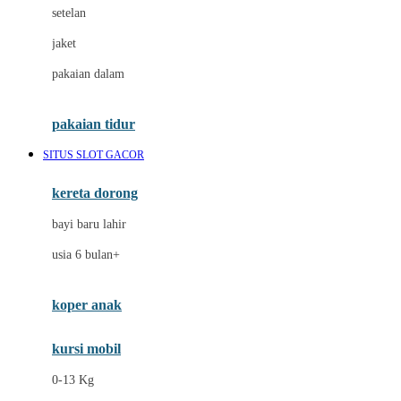
Dae Organics
setelan
Docare
jaket
Doona
pakaian dalam
Down To Earth
Drew
pakaian tidur
Dr. Brown's
SITUS SLOT GACOR
E
kereta dorong
ELC
bayi baru lahir
Ergobaby
usia 6 bulan+
Expert Care
koper anak
Ezyroller
kursi mobil
F
0-13 Kg
Felt So Sweet