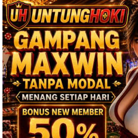
Twistshake
TY Toys
U
V
Veja
Vitaflow
Vtech
W
Waterland
Wellness
X