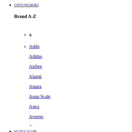
UNTUNGHOKI
Brand A-Z
A
Addo
Adidas
Airfree
Alamii
Amara
Aqua Scale
Asics
Aveeno
Awan
SLOT GACOR