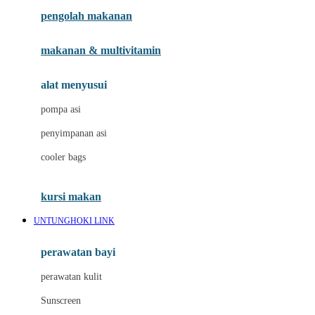
pengolah makanan
Joolz
Jujube
makanan & multivitamin
K
alat menyusui
Kiddycuts
pompa asi
Kumon
penyimpanan asi
L
cooler bags
Leapfrog
kursi makan
Leclerc
UNTUNGHOKI LINK
Lee Vierra
Lillebaby
perawatan bayi
Little Bird Told Me
perawatan kulit
Little Miss Janis
Sunscreen