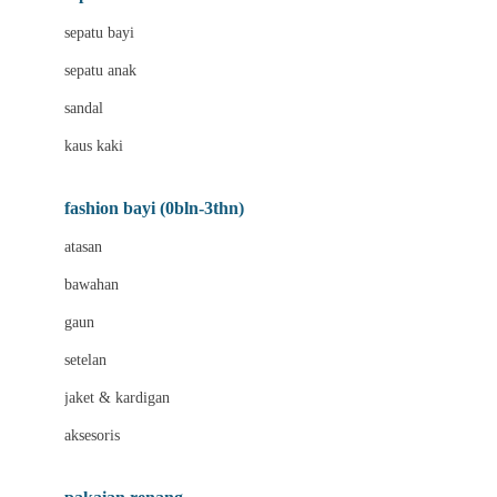
Bio Oil
sepatu bayi
Biolane
sepatu anak
Bite Fighters
sandal
Bizzi Growin
kaus kaki
Blackmores
fashion bayi (0bln-3thn)
Blooming Marvellous
atasan
Bonnels
bawahan
Bravado
gaun
Bruder
setelan
Brush Baby
jaket & kardigan
Buds Organics
aksesoris
Bugaboo
Buggygear