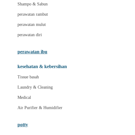
London Taxi
Shampo & Sabun
Love To Dream
perawatan rambut
perawatan mulut
M
perawatan diri
Magformers
Mama's Choice
perawatan ibu
Mamas&Papas
kesehatan & kebersihan
Mamaway
Tissue basah
Maxi Cosi
Laundry & Cleaning
Megabloks
Medical
Micro
Air Purifier & Humidifier
MiDeer
Mimi & Lula
potty
Mini Monkey