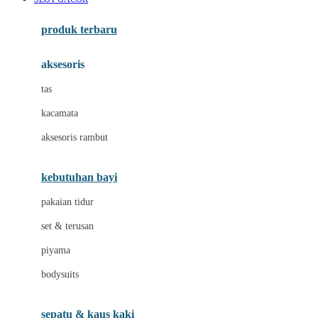
Azetabio
produk terbaru
B
aksesoris
Baabaasheepz
tas
Babiators
kacamata
Baby Dove
aksesoris rambut
Baby Jogger
Baby Rovega
kebutuhan bayi
Babybee
pakaian tidur
Banana Boat
set & terusan
Banz
piyama
Barbie
bodysuits
Beaba
Beauty Barn
sepatu & kaus kaki