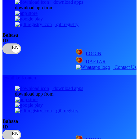
download apps
download app from:
Oh Ma Grain
Okiedog
gift registry
P
Bahasa
ID
Peachy
LOGIN
Phil & Ted's
DAFTAR
Philips Avent
Contact Us
Pigeon
lewati ke Konten
Playgro
download apps
download app from:
Poled Global
Ponycycle
gift registry
Puma
Bahasa
ID
Pureats