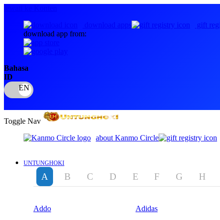
lewati ke Konten
download apps
gift reg
download app from:
Bahasa
ID
Toggle Nav
about Kanmo Circle
UNTUNGHOKI
A
B
C
D
E
F
G
H
Addo
Adidas