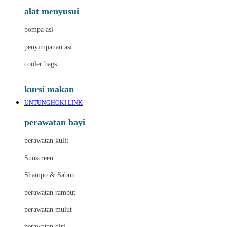
alat menyusui
pompa asi
penyimpanan asi
cooler bags
kursi makan
UNTUNGHOKI LINK
perawatan bayi
perawatan kulit
Sunscreen
Shampo & Sabun
perawatan rambut
perawatan mulut
perawatan diri