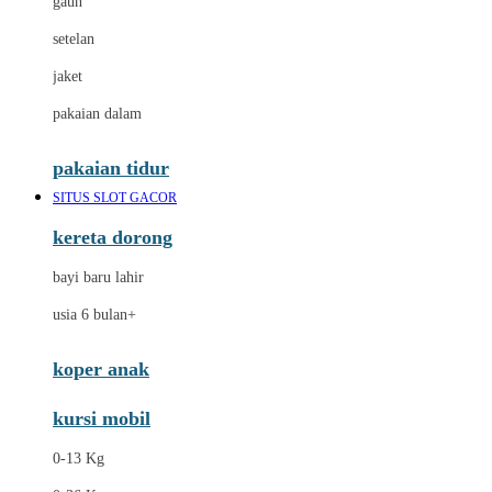
gaun
setelan
jaket
pakaian dalam
pakaian tidur
SITUS SLOT GACOR
kereta dorong
bayi baru lahir
usia 6 bulan+
koper anak
kursi mobil
0-13 Kg