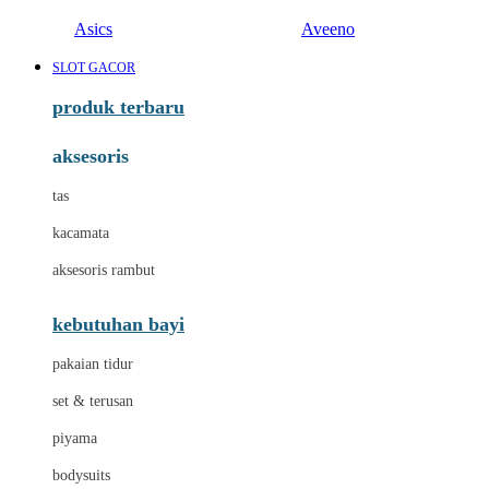
Asics
Aveeno
SLOT GACOR
produk terbaru
aksesoris
tas
kacamata
aksesoris rambut
kebutuhan bayi
pakaian tidur
set & terusan
piyama
bodysuits