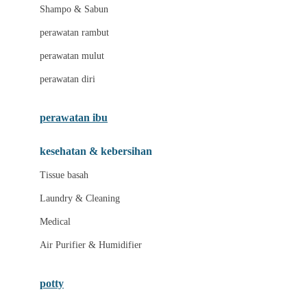
London Taxi
Shampo & Sabun
Love To Dream
perawatan rambut
perawatan mulut
M
perawatan diri
Magformers
Mama's Choice
perawatan ibu
Mamas&Papas
kesehatan & kebersihan
Mamaway
Tissue basah
Maxi Cosi
Laundry & Cleaning
Megabloks
Medical
Micro
Air Purifier & Humidifier
MiDeer
Mimi & Lula
potty
Mini Monkey