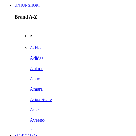
UNTUNGHOKI
Brand A-Z
A
Addo
Adidas
Airfree
Alamii
Amara
Aqua Scale
Asics
Aveeno
Awan
SLOT GACOR