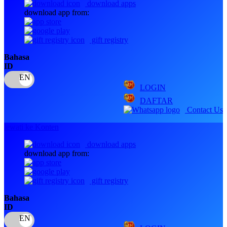
download apps
download app from:
Oh Ma Grain
Okiedog
gift registry
P
Bahasa
ID
Peachy
LOGIN
Phil & Ted's
DAFTAR
Philips Avent
Contact Us
Pigeon
lewati ke Konten
Playgro
download apps
download app from:
Poled Global
Ponycycle
gift registry
Puma
Bahasa
ID
Pureats