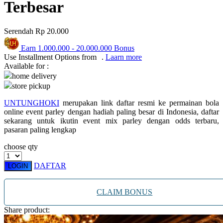
Squishmallows
Terbesar
Starbooks
Serendah
Rp 20.000
Stick-O
Earn
1.000.000
-
20.000.000
Bonus
Stokke
Use Installment Options from
.
Laarn more
Available for :
Sudocrem
home delivery
Sumimo
store pickup
Sunnylife
UNTUNGHOKI
merupakan link daftar resmi ke permainan bola
online event parley dengan hadiah paling besar di Indonesia, daftar
Sun-Staches
sekarang untuk ikutin event mix parley dengan odds terbaru,
pasaran paling lengkap
Swimava
choose qty
T
DAFTAR
LOGIN
Tommee Tippee
CLAIM BONUS
Trunki
Share product:
Tutti Bambini