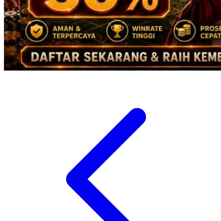
Xootz
Y
Yamatoya
Z
Zaxy
Zoggs
0-9
4Moms
59S