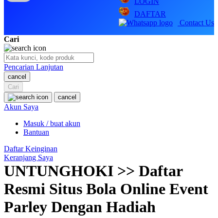
LOGIN
Q
DAFTAR
Contact Us
QV Baby
Cari
R
Real Shades
Pencarian Lanjutan
cancel
Red Castle
Cari
Ribbon Madness
cancel
Akun Saya
S
Masuk / buat akun
Bantuan
Sebamed
Daftar Keinginan
Silver Cross
Keranjang Saya
UNTUNGHOKI >> Daftar
Simply Idea
Resmi Situs Bola Online Event
Skip Hop
Parley Dengan Hadiah
Spectra