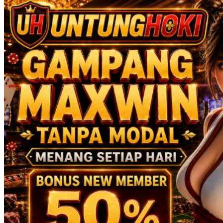
Twistshake
TY Toys
U
V
Veja
Vitaflow
Vtech
W
Waterland
Wellness
X