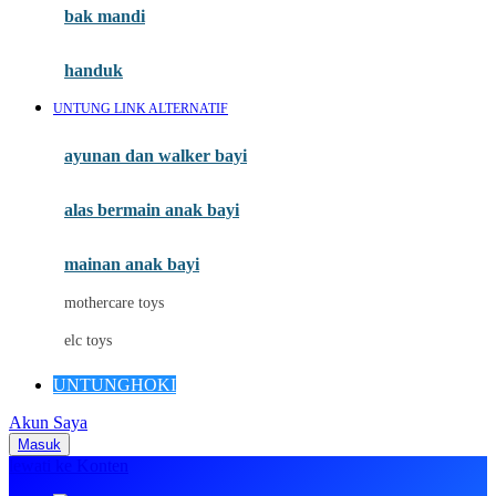
Moby
bak mandi
Momami
handuk
Mothercare
UNTUNG LINK ALTERNATIF
Mustela
ayunan dan walker bayi
My Buddy Tag
My K
alas bermain anak bayi
N
mainan anak bayi
Naif
mothercare toys
Nike
elc toys
Nordic Natural
UNTUNGHOKI
Nuby
Akun Saya
Nuna
Masuk
lewati ke Konten
O