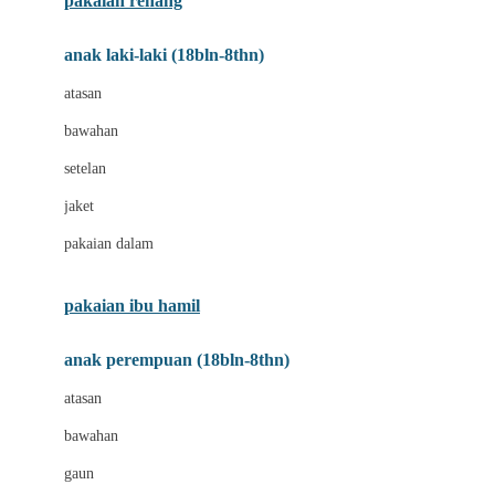
pakaian renang
Bumkins
anak laki-laki (18bln-8thn)
C
atasan
Cetaphil
bawahan
Chicco
setelan
Childlife
jaket
Clevamama
pakaian dalam
Cocolatte
Cottonseeds
pakaian ibu hamil
Cozy N Safe
anak perempuan (18bln-8thn)
Crane
atasan
Cybex
bawahan
D
gaun