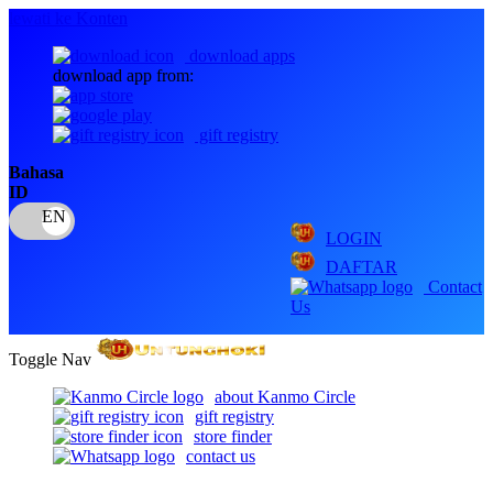
lewati ke Konten
download apps
download app from:
gift registry
Bahasa
ID
LOGIN
DAFTAR
Contact
Us
Toggle Nav
about Kanmo Circle
gift registry
store finder
contact us