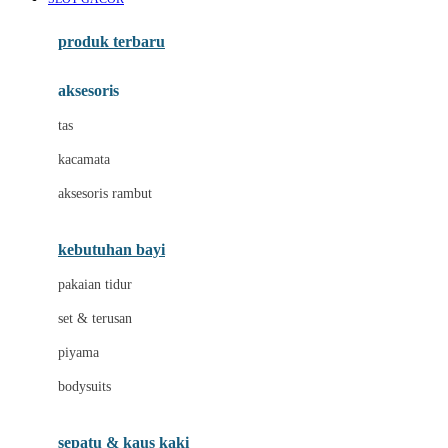
Azetabio
produk terbaru
B
aksesoris
Baabaasheepz
tas
Babiators
kacamata
Baby Dove
aksesoris rambut
Baby Jogger
Baby Rovega
kebutuhan bayi
Babybee
pakaian tidur
Banana Boat
set & terusan
Banz
piyama
Barbie
bodysuits
Beaba
Beauty Barn
sepatu & kaus kaki