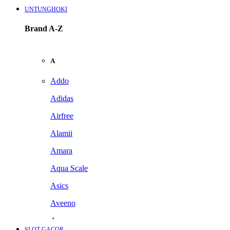
UNTUNGHOKI
Brand A-Z
A
Addo
Adidas
Airfree
Alamii
Amara
Aqua Scale
Asics
Aveeno
Awan
SLOT GACOR