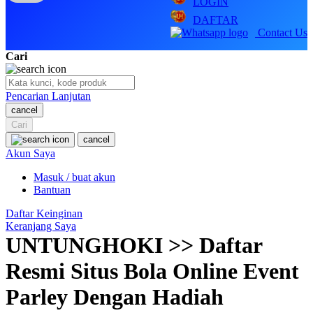
LOGIN
Q
DAFTAR
Contact Us
QV Baby
Cari
R
Real Shades
Pencarian Lanjutan
cancel
Red Castle
Cari
Ribbon Madness
cancel
Akun Saya
S
Masuk / buat akun
Bantuan
Sebamed
Daftar Keinginan
Silver Cross
Keranjang Saya
UNTUNGHOKI >> Daftar
Simply Idea
Resmi Situs Bola Online Event
Skip Hop
Parley Dengan Hadiah
Spectra