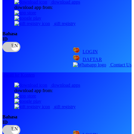
download apps
download app from:
Oh Ma Grain
Okiedog
gift registry
P
Bahasa
ID
Peachy
LOGIN
Phil & Ted's
DAFTAR
Philips Avent
Contact Us
Pigeon
lewati ke Konten
Playgro
download apps
download app from:
Poled Global
Ponycycle
gift registry
Puma
Bahasa
ID
Pureats