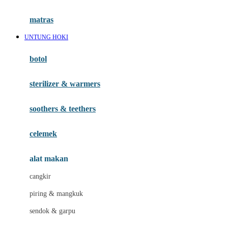
Happy Tummy
Hauck
matras
Havaianas
UNTUNG HOKI
Hegen
botol
Hot Wheels
sterilizer & warmers
Hybrid
soothers & teethers
I
Inlacta DHA
celemek
Interlac
alat makan
Ivenet
cangkir
J
piring & mangkuk
Jack N Jill
sendok & garpu
Joie