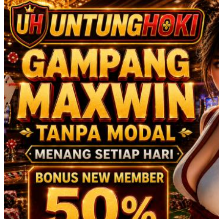
Twistshake
TY Toys
U
V
Veja
Vitaflow
Vtech
W
Waterland
Wellness
X