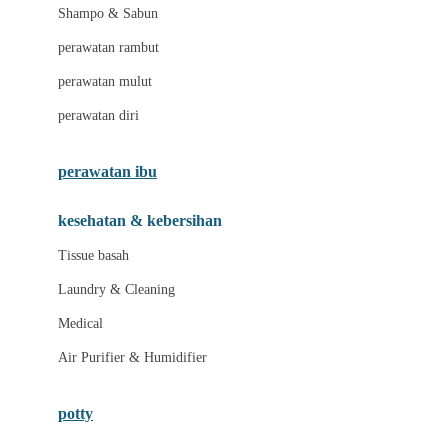
London Taxi
Shampo & Sabun
Love To Dream
perawatan rambut
perawatan mulut
M
perawatan diri
Magformers
Mama's Choice
perawatan ibu
Mamas&Papas
kesehatan & kebersihan
Mamaway
Tissue basah
Maxi Cosi
Laundry & Cleaning
Megabloks
Medical
Micro
Air Purifier & Humidifier
MiDeer
Mimi & Lula
potty
Mini Monkey