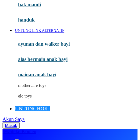
Moby
bak mandi
Momami
handuk
Mothercare
UNTUNG LINK ALTERNATIF
Mustela
ayunan dan walker bayi
My Buddy Tag
My K
alas bermain anak bayi
N
mainan anak bayi
Naif
mothercare toys
Nike
elc toys
Nordic Natural
UNTUNGHOKI
Nuby
Akun Saya
Nuna
Masuk
lewati ke Konten
O