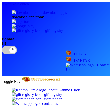
lewati ke Konten
download apps
download app from:
gift registry
Bahasa
ID
LOGIN
DAFTAR
Contact
Us
Toggle Nav
about Kanmo Circle
gift registry
store finder
contact us