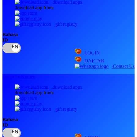
download apps
download app from:
Oh Ma Grain
Okiedog
gift registry
P
Bahasa
ID
Peachy
LOGIN
Phil & Ted's
DAFTAR
Philips Avent
Contact Us
Pigeon
lewati ke Konten
Playgro
download apps
download app from:
Poled Global
Ponycycle
gift registry
Puma
Bahasa
ID
Pureats