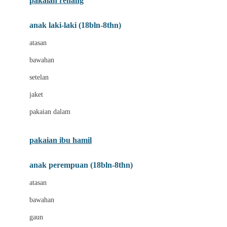
pakaian renang
Bumkins
anak laki-laki (18bln-8thn)
C
atasan
Cetaphil
bawahan
Chicco
setelan
Childlife
jaket
Clevamama
pakaian dalam
Cocolatte
Cottonseeds
pakaian ibu hamil
Cozy N Safe
anak perempuan (18bln-8thn)
Crane
atasan
Cybex
bawahan
D
gaun