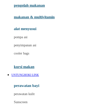
pengolah makanan
Joolz
Jujube
makanan & multivitamin
K
alat menyusui
Kiddycuts
pompa asi
Kumon
penyimpanan asi
L
cooler bags
Leapfrog
kursi makan
Leclerc
UNTUNGHOKI LINK
Lee Vierra
Lillebaby
perawatan bayi
Little Bird Told Me
perawatan kulit
Little Miss Janis
Sunscreen