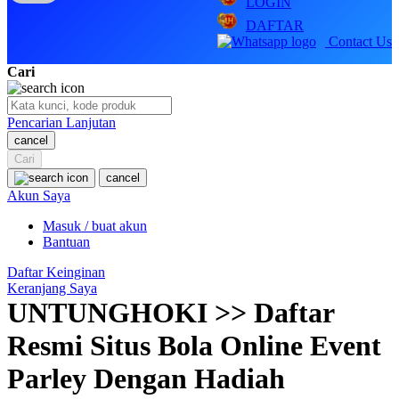
LOGIN
Q
DAFTAR
Contact Us
QV Baby
Cari
R
Real Shades
Pencarian Lanjutan
cancel
Red Castle
Cari
Ribbon Madness
cancel
Akun Saya
S
Masuk / buat akun
Bantuan
Sebamed
Daftar Keinginan
Silver Cross
Keranjang Saya
UNTUNGHOKI >> Daftar
Simply Idea
Resmi Situs Bola Online Event
Skip Hop
Parley Dengan Hadiah
Spectra