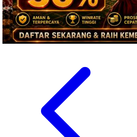
Xootz
Y
Yamatoya
Z
Zaxy
Zoggs
0-9
4Moms
59S