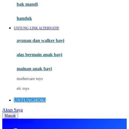
Moby
bak mandi
Momami
handuk
Mothercare
UNTUNG LINK ALTERNATIF
Mustela
ayunan dan walker bayi
My Buddy Tag
My K
alas bermain anak bayi
N
mainan anak bayi
Naif
mothercare toys
Nike
elc toys
Nordic Natural
UNTUNGHOKI
Nuby
Akun Saya
Nuna
Masuk
lewati ke Konten
O