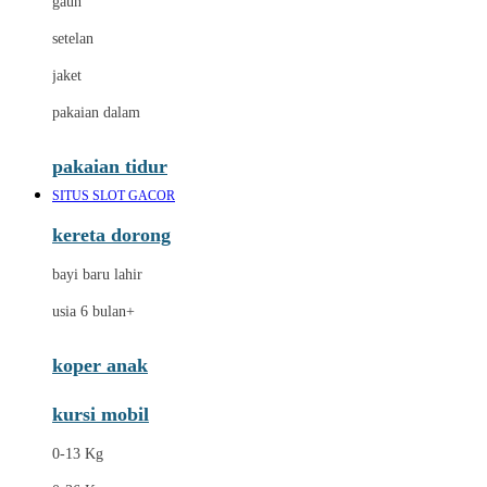
gaun
setelan
jaket
pakaian dalam
pakaian tidur
SITUS SLOT GACOR
kereta dorong
bayi baru lahir
usia 6 bulan+
koper anak
kursi mobil
0-13 Kg