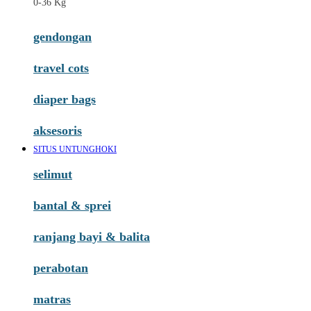
0-36 Kg
gendongan
travel cots
diaper bags
aksesoris
SITUS UNTUNGHOKI
selimut
bantal & sprei
ranjang bayi & balita
perabotan
matras