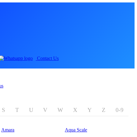
Contact Us
us
S
T
U
V
W
X
Y
Z
0-9
Amara
Aqua Scale