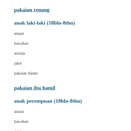
pakaian renang
anak laki-laki (18bln-8thn)
atasan
bawahan
setelan
jaket
pakaian dalam
pakaian ibu hamil
anak perempuan (18bln-8thn)
atasan
bawahan