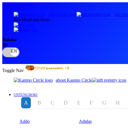
lewati ke Konten
download apps
gift reg
download app from:
Bahasa
ID
Toggle Nav
about Kanmo Circle
UNTUNGHOKI
A
B
C
D
E
F
G
H
Addo
Adidas