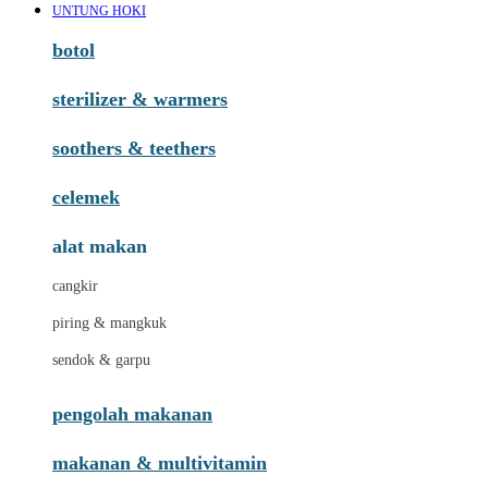
UNTUNG HOKI
botol
sterilizer & warmers
soothers & teethers
celemek
alat makan
cangkir
piring & mangkuk
sendok & garpu
pengolah makanan
makanan & multivitamin