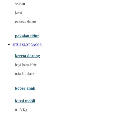
Dae Organics
setelan
Docare
jaket
Doona
pakaian dalam
Down To Earth
Drew
pakaian tidur
Dr. Brown's
SITUS SLOT GACOR
E
kereta dorong
ELC
bayi baru lahir
Ergobaby
usia 6 bulan+
Expert Care
koper anak
Ezyroller
kursi mobil
F
0-13 Kg
Felt So Sweet