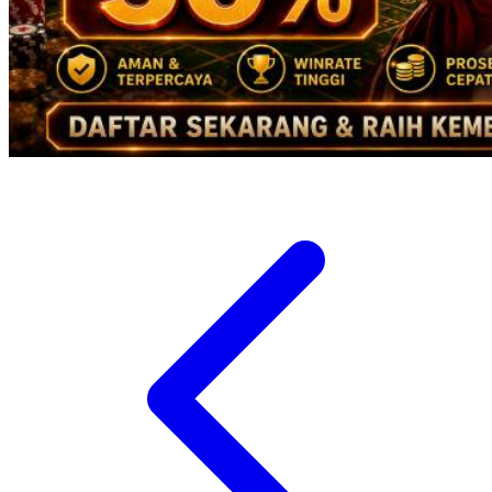
Xootz
Y
Yamatoya
Z
Zaxy
Zoggs
0-9
4Moms
59S