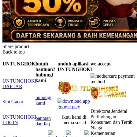
Share product:
Back to top
UNTUNGHOKI
butuh
unduh aplikasi
we accept
bantuan?
UNTUNGHOKI
hubungi
kami
UNTUNGHOKI
DAFTAR
hubungi
Slot Gacor
kami
Direktorat Jenderal
Perlindungan
UNTUNGHOKI
ikuti kami di
bantuan
Konsumen dan Tertib
LOGIN
media sosial
dan faq
Niaga
Kementerian