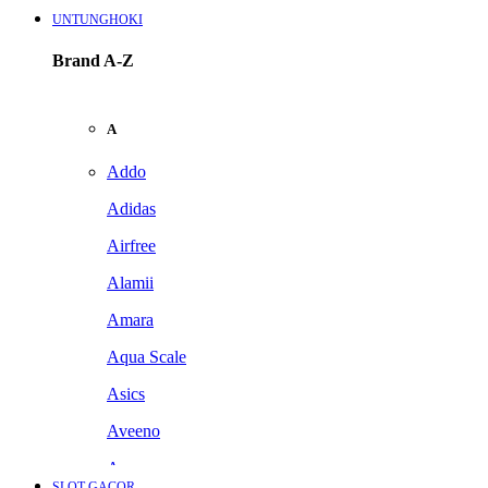
UNTUNGHOKI
Brand A-Z
A
Addo
Adidas
Airfree
Alamii
Amara
Aqua Scale
Asics
Aveeno
Awan
SLOT GACOR