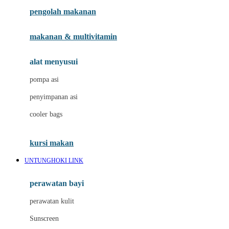
pengolah makanan
Joolz
Jujube
makanan & multivitamin
K
alat menyusui
Kiddycuts
pompa asi
Kumon
penyimpanan asi
L
cooler bags
Leapfrog
kursi makan
Leclerc
UNTUNGHOKI LINK
Lee Vierra
Lillebaby
perawatan bayi
Little Bird Told Me
perawatan kulit
Little Miss Janis
Sunscreen