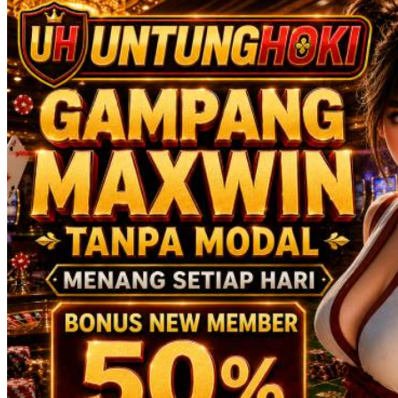
Twistshake
TY Toys
U
V
Veja
Vitaflow
Vtech
W
Waterland
Wellness
X