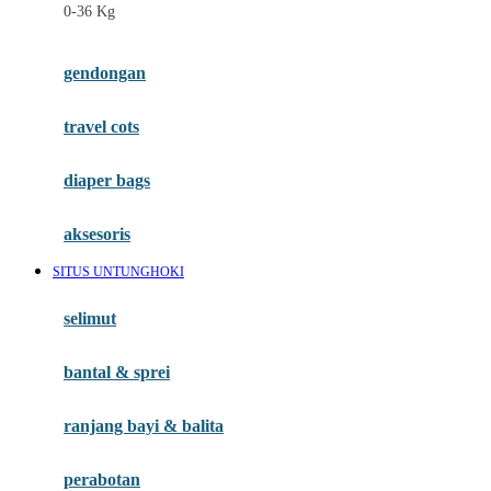
0-36 Kg
Fisher Price
Flipper
gendongan
Friends Of Sally
travel cots
G
diaper bags
Gb
Geko
aksesoris
Graco
SITUS UNTUNGHOKI
Gund
selimut
H
bantal & sprei
Habbie
Haenim
ranjang bayi & balita
Happy Horse
perabotan