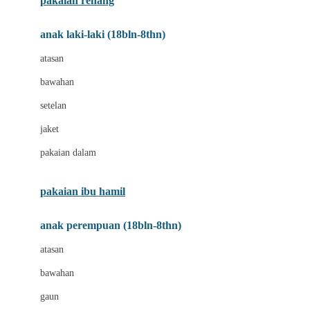
pakaian renang
Bumkins
anak laki-laki (18bln-8thn)
C
atasan
Cetaphil
bawahan
Chicco
setelan
Childlife
jaket
Clevamama
pakaian dalam
Cocolatte
Cottonseeds
pakaian ibu hamil
Cozy N Safe
anak perempuan (18bln-8thn)
Crane
atasan
Cybex
bawahan
D
gaun