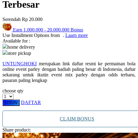
Squishmallows
Terbesar
Starbooks
Serendah
Rp 20.000
Stick-O
Earn
1.000.000
-
20.000.000
Bonus
Stokke
Use Installment Options from
.
Laarn more
Available for :
Sudocrem
home delivery
Sumimo
store pickup
Sunnylife
UNTUNGHOKI
merupakan link daftar resmi ke permainan bola
online event parley dengan hadiah paling besar di Indonesia, daftar
Sun-Staches
sekarang untuk ikutin event mix parley dengan odds terbaru,
pasaran paling lengkap
Swimava
choose qty
T
DAFTAR
LOGIN
Tommee Tippee
CLAIM BONUS
Trunki
Share product:
Tutti Bambini