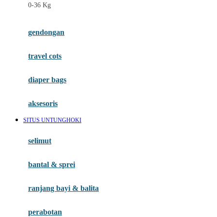
0-36 Kg
Fisher Price
Flipper
gendongan
Friends Of Sally
travel cots
G
diaper bags
Gb
Geko
aksesoris
Graco
SITUS UNTUNGHOKI
Gund
selimut
H
bantal & sprei
Habbie
Haenim
ranjang bayi & balita
Happy Horse
perabotan