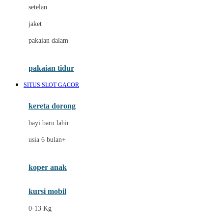
Dae Organics
setelan
Docare
jaket
Doona
pakaian dalam
Down To Earth
Drew
pakaian tidur
Dr. Brown's
SITUS SLOT GACOR
E
kereta dorong
ELC
bayi baru lahir
Ergobaby
usia 6 bulan+
Expert Care
koper anak
Ezyroller
kursi mobil
F
0-13 Kg
Felt So Sweet