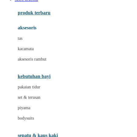
Azetabio
produk terbaru
B
aksesoris
Baabaasheepz
tas
Babiators
kacamata
Baby Dove
aksesoris rambut
Baby Jogger
Baby Rovega
kebutuhan bayi
Babybee
pakaian tidur
Banana Boat
set & terusan
Banz
piyama
Barbie
bodysuits
Beaba
Beauty Barn
sepatu & kaus kaki