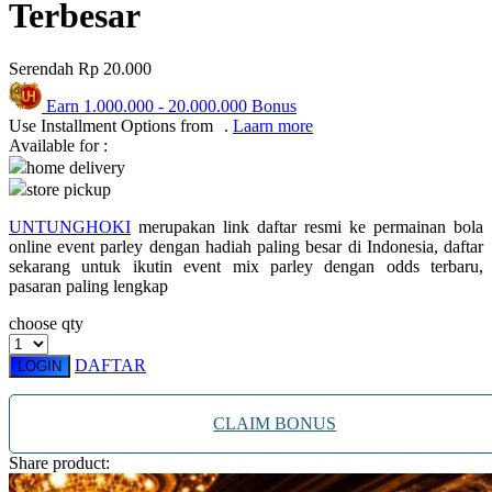
Squishmallows
Terbesar
Starbooks
Serendah
Rp 20.000
Stick-O
Earn
1.000.000
-
20.000.000
Bonus
Stokke
Use Installment Options from
.
Laarn more
Available for :
Sudocrem
home delivery
Sumimo
store pickup
Sunnylife
UNTUNGHOKI
merupakan link daftar resmi ke permainan bola
online event parley dengan hadiah paling besar di Indonesia, daftar
Sun-Staches
sekarang untuk ikutin event mix parley dengan odds terbaru,
pasaran paling lengkap
Swimava
choose qty
T
DAFTAR
LOGIN
Tommee Tippee
CLAIM BONUS
Trunki
Share product:
Tutti Bambini