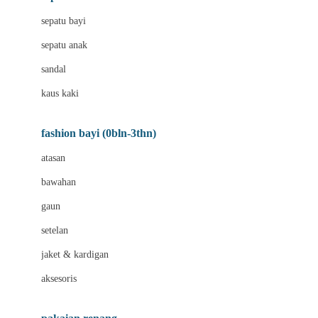
Bio Oil
sepatu bayi
Biolane
sepatu anak
Bite Fighters
sandal
Bizzi Growin
kaus kaki
Blackmores
fashion bayi (0bln-3thn)
Blooming Marvellous
atasan
Bonnels
bawahan
Bravado
gaun
Bruder
setelan
Brush Baby
jaket & kardigan
Buds Organics
aksesoris
Bugaboo
Buggygear