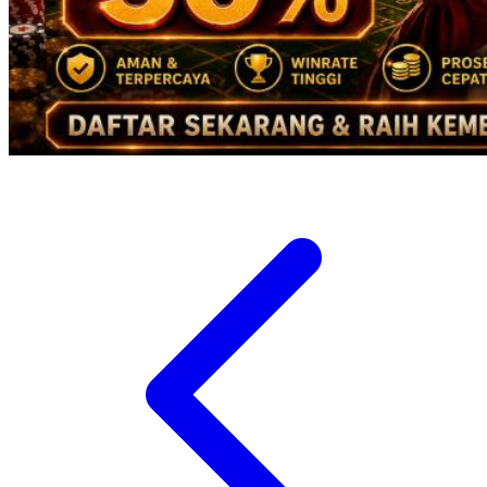
Xootz
Y
Yamatoya
Z
Zaxy
Zoggs
0-9
4Moms
59S