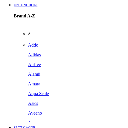
UNTUNGHOKI
Brand A-Z
A
Addo
Adidas
Airfree
Alamii
Amara
Aqua Scale
Asics
Aveeno
Awan
SLOT GACOR