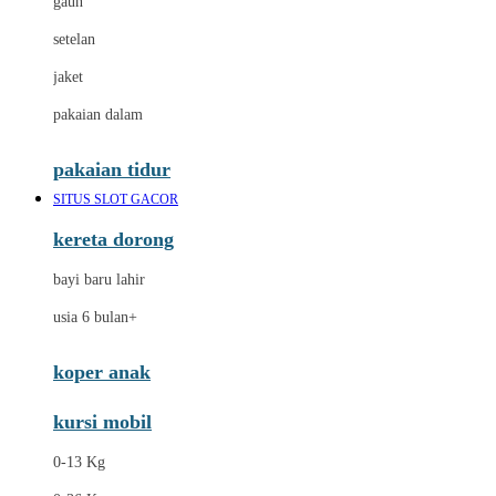
gaun
setelan
jaket
pakaian dalam
pakaian tidur
SITUS SLOT GACOR
kereta dorong
bayi baru lahir
usia 6 bulan+
koper anak
kursi mobil
0-13 Kg