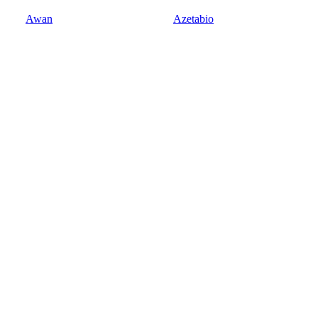
Awan
Azetabio