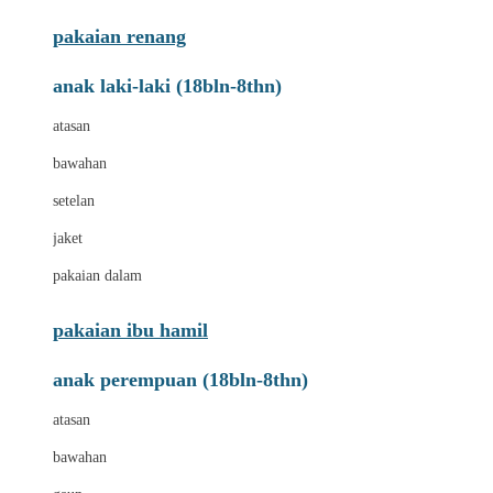
pakaian renang
anak laki-laki (18bln-8thn)
atasan
bawahan
setelan
jaket
pakaian dalam
pakaian ibu hamil
anak perempuan (18bln-8thn)
atasan
bawahan