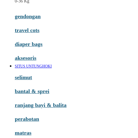
0-36 Kg
gendongan
travel cots
diaper bags
aksesoris
SITUS UNTUNGHOKI
selimut
bantal & sprei
ranjang bayi & balita
perabotan
matras