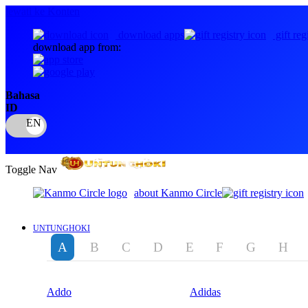
lewati ke Konten
download apps
gift reg
download app from:
Bahasa
ID
Toggle Nav
about Kanmo Circle
UNTUNGHOKI
A
B
C
D
E
F
G
H
Addo
Adidas