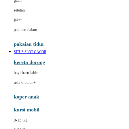
gaun
setelan
jaket
pakaian dalam
pakaian tidur
SITUS SLOT GACOR
kereta dorong
bayi baru lahir
usia 6 bulan+
koper anak
kursi mobil
0-13 Kg