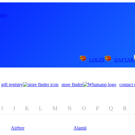
istry
LOGIN
DAFTAR
gift registry
store finder
contact 
I
J
K
L
M
N
O
P
Q
R
Airfree
Alamii