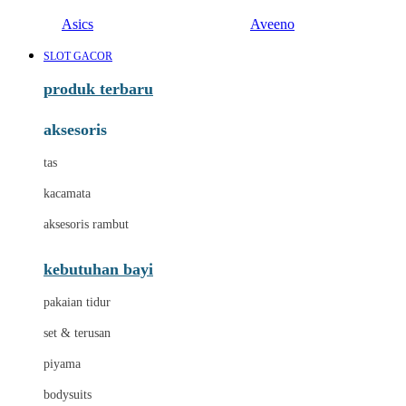
Asics
Aveeno
SLOT GACOR
produk terbaru
aksesoris
tas
kacamata
aksesoris rambut
kebutuhan bayi
pakaian tidur
set & terusan
piyama
bodysuits