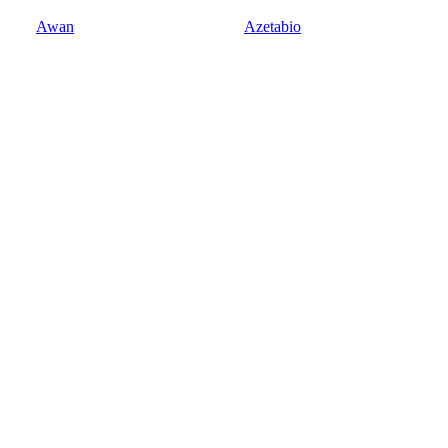
Awan
Azetabio