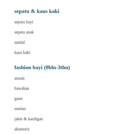
sepatu & kaus kaki
sepatu bayi
sepatu anak
sandal
kaus kaki
fashion bayi (0bln-3thn)
atasan
bawahan
gaun
setelan
jaket & kardigan
aksesoris