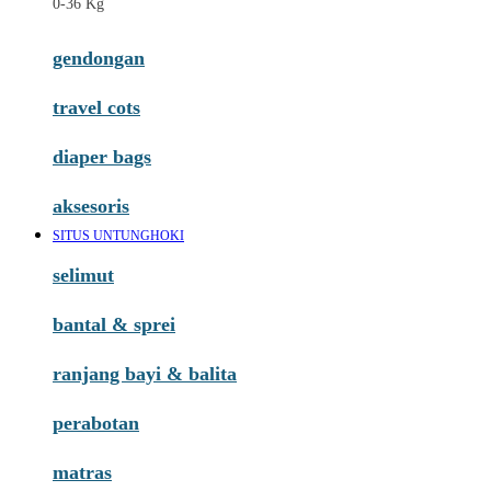
0-36 Kg
gendongan
travel cots
diaper bags
aksesoris
SITUS UNTUNGHOKI
selimut
bantal & sprei
ranjang bayi & balita
perabotan
matras