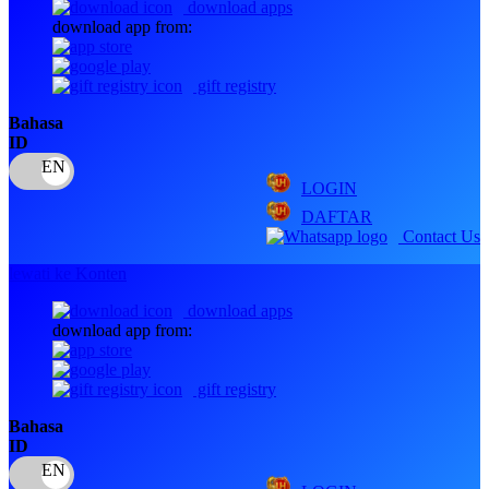
download apps
download app from:
Oh Ma Grain
Okiedog
gift registry
P
Bahasa
ID
Peachy
LOGIN
Phil & Ted's
DAFTAR
Philips Avent
Contact Us
Pigeon
lewati ke Konten
Playgro
download apps
download app from:
Poled Global
Ponycycle
gift registry
Puma
Bahasa
ID
Pureats