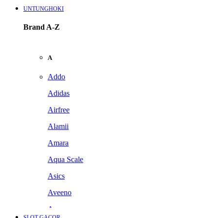
UNTUNGHOKI
Brand A-Z
A
Addo
Adidas
Airfree
Alamii
Amara
Aqua Scale
Asics
Aveeno
Awan
SLOT GACOR