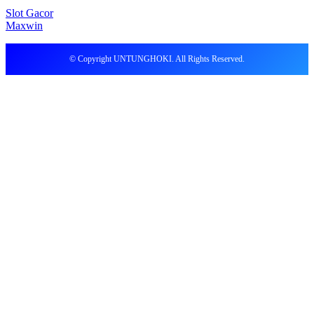
Slot Gacor
Maxwin
© Copyright UNTUNGHOKI. All Rights Reserved.