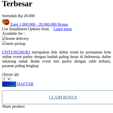
Squishmallows
Terbesar
Starbooks
Serendah
Rp 20.000
Stick-O
Earn
1.000.000
-
20.000.000
Bonus
Stokke
Use Installment Options from
.
Laarn more
Available for :
Sudocrem
home delivery
Sumimo
store pickup
Sunnylife
UNTUNGHOKI
merupakan link daftar resmi ke permainan bola
online event parley dengan hadiah paling besar di Indonesia, daftar
Sun-Staches
sekarang untuk ikutin event mix parley dengan odds terbaru,
pasaran paling lengkap
Swimava
choose qty
T
DAFTAR
LOGIN
Tommee Tippee
CLAIM BONUS
Trunki
Share product:
Tutti Bambini