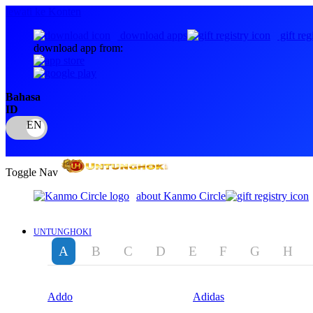
lewati ke Konten
download apps
gift reg
download app from:
Bahasa
ID
Toggle Nav
about Kanmo Circle
UNTUNGHOKI
A
B
C
D
E
F
G
H
Addo
Adidas