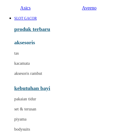
Asics
Aveeno
SLOT GACOR
produk terbaru
aksesoris
tas
kacamata
aksesoris rambut
kebutuhan bayi
pakaian tidur
set & terusan
piyama
bodysuits