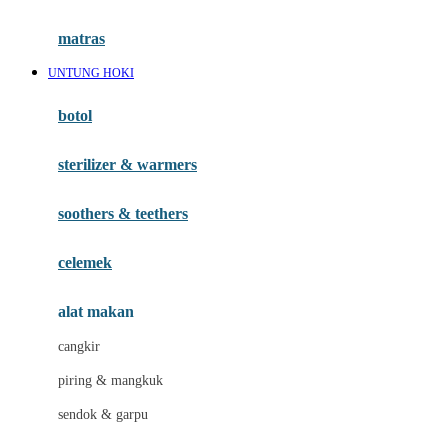
Happy Tummy
Hauck
matras
Havaianas
UNTUNG HOKI
Hegen
botol
Hot Wheels
sterilizer & warmers
Hybrid
soothers & teethers
I
Inlacta DHA
celemek
Interlac
alat makan
Ivenet
cangkir
J
piring & mangkuk
Jack N Jill
sendok & garpu
Joie