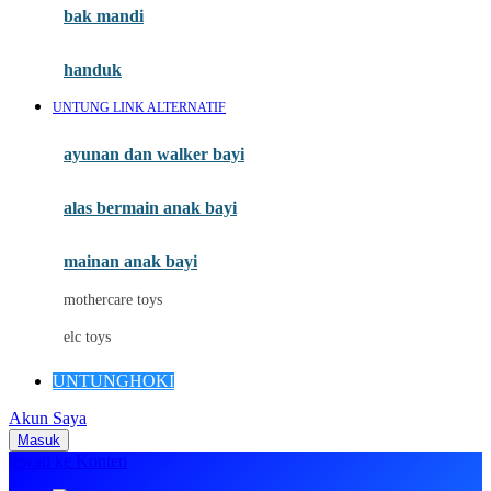
Moby
bak mandi
Momami
handuk
Mothercare
UNTUNG LINK ALTERNATIF
Mustela
ayunan dan walker bayi
My Buddy Tag
My K
alas bermain anak bayi
N
mainan anak bayi
Naif
mothercare toys
Nike
elc toys
Nordic Natural
UNTUNGHOKI
Nuby
Akun Saya
Nuna
Masuk
lewati ke Konten
O