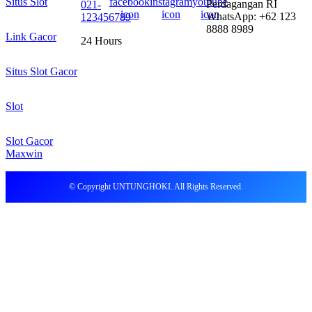
Situs Slot
Perdagangan RI
021-
WhatsApp: +62 123
123456789
8888 8989
Link Gacor
24 Hours
Situs Slot Gacor
Slot
Slot Gacor
Maxwin
© Copyright UNTUNGHOKI. All Rights Reserved.