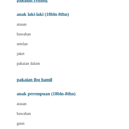
pakaian renang
Bumkins
anak laki-laki (18bln-8thn)
C
atasan
Cetaphil
bawahan
Chicco
setelan
Childlife
jaket
Clevamama
pakaian dalam
Cocolatte
Cottonseeds
pakaian ibu hamil
Cozy N Safe
anak perempuan (18bln-8thn)
Crane
atasan
Cybex
bawahan
D
gaun