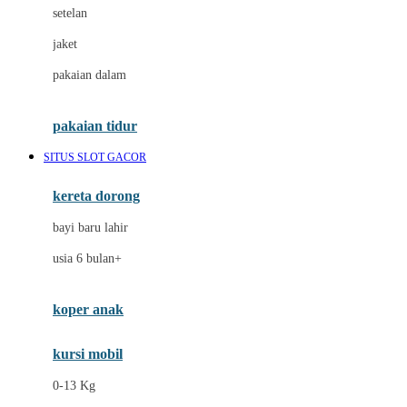
Dae Organics
setelan
Docare
jaket
Doona
pakaian dalam
Down To Earth
Drew
pakaian tidur
Dr. Brown's
SITUS SLOT GACOR
E
kereta dorong
ELC
bayi baru lahir
Ergobaby
usia 6 bulan+
Expert Care
koper anak
Ezyroller
kursi mobil
F
0-13 Kg
Felt So Sweet