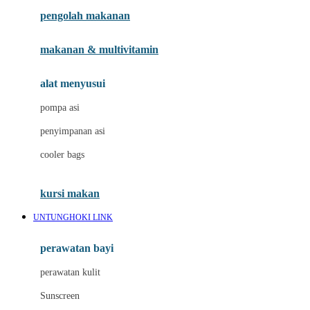
pengolah makanan
Joolz
Jujube
makanan & multivitamin
K
alat menyusui
Kiddycuts
pompa asi
Kumon
penyimpanan asi
L
cooler bags
Leapfrog
kursi makan
Leclerc
UNTUNGHOKI LINK
Lee Vierra
Lillebaby
perawatan bayi
Little Bird Told Me
perawatan kulit
Little Miss Janis
Sunscreen