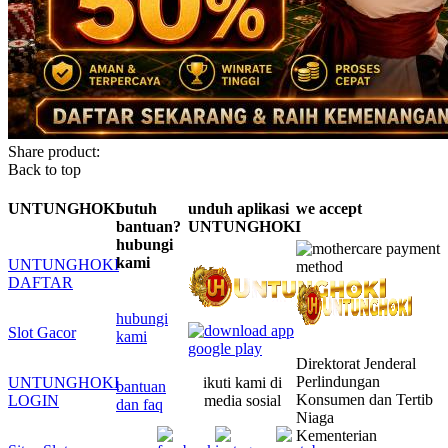
Share product:
Back to top
UNTUNGHOKI
butuh
unduh aplikasi
we accept
bantuan?
UNTUNGHOKI
hubungi
kami
UNTUNGHOKI
DAFTAR
hubungi
Slot Gacor
kami
Direktorat Jenderal
Perlindungan
UNTUNGHOKI
ikuti kami di
bantuan
Konsumen dan Tertib
LOGIN
media sosial
dan faq
Niaga
Kementerian