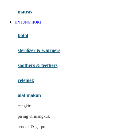
Happy Tummy
Hauck
matras
Havaianas
UNTUNG HOKI
Hegen
botol
Hot Wheels
sterilizer & warmers
Hybrid
soothers & teethers
I
Inlacta DHA
celemek
Interlac
alat makan
Ivenet
cangkir
J
piring & mangkuk
Jack N Jill
sendok & garpu
Joie