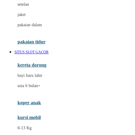
Dae Organics
setelan
Docare
jaket
Doona
pakaian dalam
Down To Earth
Drew
pakaian tidur
Dr. Brown's
SITUS SLOT GACOR
E
kereta dorong
ELC
bayi baru lahir
Ergobaby
usia 6 bulan+
Expert Care
koper anak
Ezyroller
kursi mobil
F
0-13 Kg
Felt So Sweet