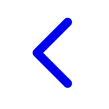
Twistshake
TY Toys
U
V
Veja
Vitaflow
Vtech
W
Waterland
Wellness
X