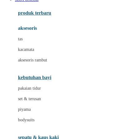
Azetabio
produk terbaru
B
aksesoris
Baabaasheepz
tas
Babiators
kacamata
Baby Dove
aksesoris rambut
Baby Jogger
Baby Rovega
kebutuhan bayi
Babybee
pakaian tidur
Banana Boat
set & terusan
Banz
piyama
Barbie
bodysuits
Beaba
Beauty Barn
sepatu & kaus kaki