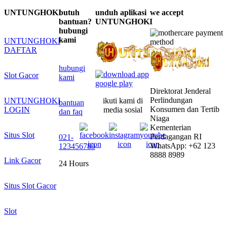
UNTUNGHOKI
butuh
unduh aplikasi
we accept
bantuan?
UNTUNGHOKI
hubungi
kami
UNTUNGHOKI
DAFTAR
hubungi
Slot Gacor
kami
Direktorat Jenderal
Perlindungan
UNTUNGHOKI
ikuti kami di
bantuan
Konsumen dan Tertib
LOGIN
media sosial
dan faq
Niaga
Kementerian
Situs Slot
Perdagangan RI
021-
WhatsApp: +62 123
123456789
8888 8989
Link Gacor
24 Hours
Situs Slot Gacor
Slot