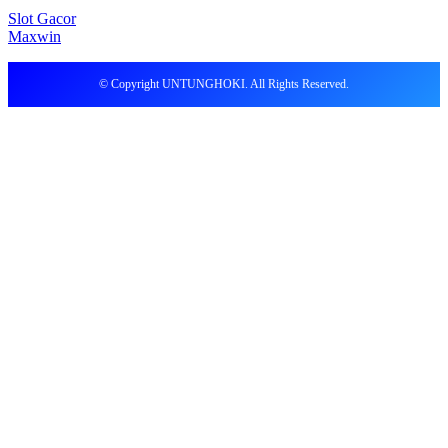
Slot Gacor
Maxwin
© Copyright UNTUNGHOKI. All Rights Reserved.