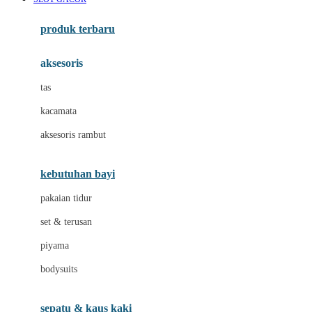
Azetabio
produk terbaru
B
aksesoris
Baabaasheepz
tas
Babiators
kacamata
Baby Dove
aksesoris rambut
Baby Jogger
Baby Rovega
kebutuhan bayi
Babybee
pakaian tidur
Banana Boat
set & terusan
Banz
piyama
Barbie
bodysuits
Beaba
Beauty Barn
sepatu & kaus kaki