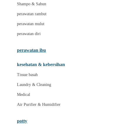
London Taxi
Shampo & Sabun
Love To Dream
perawatan rambut
perawatan mulut
M
perawatan diri
Magformers
Mama's Choice
perawatan ibu
Mamas&Papas
kesehatan & kebersihan
Mamaway
Tissue basah
Maxi Cosi
Laundry & Cleaning
Megabloks
Medical
Micro
Air Purifier & Humidifier
MiDeer
Mimi & Lula
potty
Mini Monkey