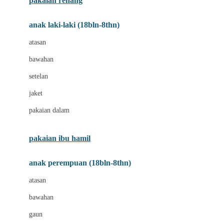
pakaian renang
Bumkins
anak laki-laki (18bln-8thn)
C
atasan
Cetaphil
bawahan
Chicco
setelan
Childlife
jaket
Clevamama
pakaian dalam
Cocolatte
Cottonseeds
pakaian ibu hamil
Cozy N Safe
anak perempuan (18bln-8thn)
Crane
atasan
Cybex
bawahan
D
gaun