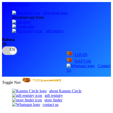
lewati ke Konten
download apps
download app from:
gift registry
Bahasa
ID
LOGIN
DAFTAR
Contact
Us
Toggle Nav
about Kanmo Circle
gift registry
store finder
contact us