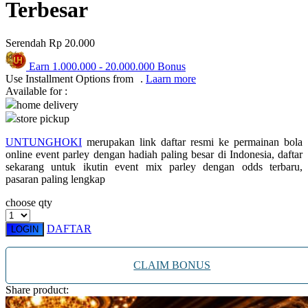
Squishmallows
Terbesar
Starbooks
Serendah
Rp 20.000
Stick-O
Earn
1.000.000
-
20.000.000
Bonus
Stokke
Use Installment Options from
.
Laarn more
Available for :
Sudocrem
home delivery
Sumimo
store pickup
Sunnylife
UNTUNGHOKI
merupakan link daftar resmi ke permainan bola
online event parley dengan hadiah paling besar di Indonesia, daftar
Sun-Staches
sekarang untuk ikutin event mix parley dengan odds terbaru,
pasaran paling lengkap
Swimava
choose qty
T
DAFTAR
LOGIN
Tommee Tippee
CLAIM BONUS
Trunki
Share product:
Tutti Bambini