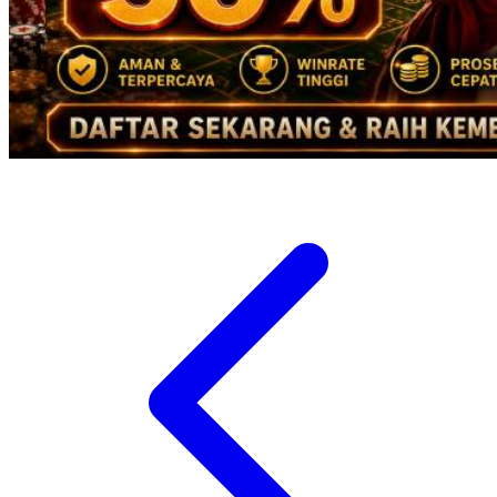
Xootz
Y
Yamatoya
Z
Zaxy
Zoggs
0-9
4Moms
59S