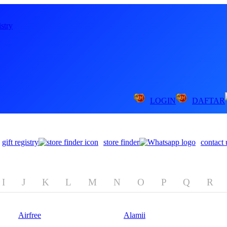
istry
LOGIN
DAFTAR
gift registry
store finder
contact 
I
J
K
L
M
N
O
P
Q
R
Airfree
Alamii