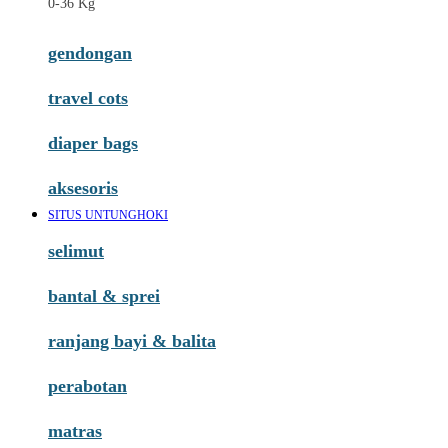
0-36 Kg
gendongan
travel cots
diaper bags
aksesoris
SITUS UNTUNGHOKI
selimut
bantal & sprei
ranjang bayi & balita
perabotan
matras