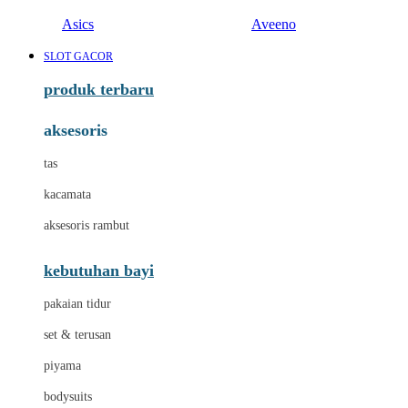
Asics
Aveeno
SLOT GACOR
produk terbaru
aksesoris
tas
kacamata
aksesoris rambut
kebutuhan bayi
pakaian tidur
set & terusan
piyama
bodysuits