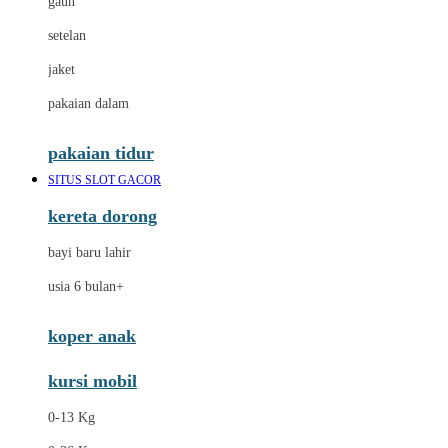
gaun
setelan
jaket
pakaian dalam
pakaian tidur
SITUS SLOT GACOR
kereta dorong
bayi baru lahir
usia 6 bulan+
koper anak
kursi mobil
0-13 Kg