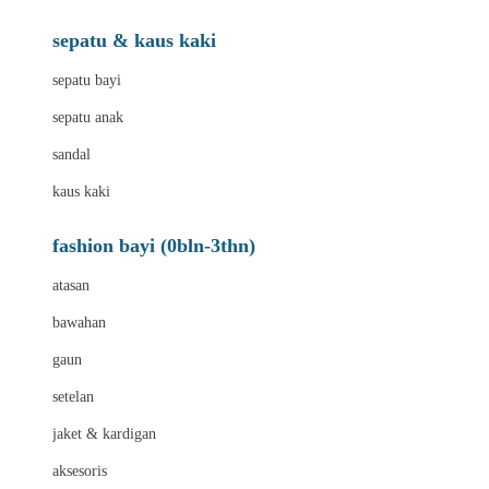
sepatu & kaus kaki
sepatu bayi
sepatu anak
sandal
kaus kaki
fashion bayi (0bln-3thn)
atasan
bawahan
gaun
setelan
jaket & kardigan
aksesoris