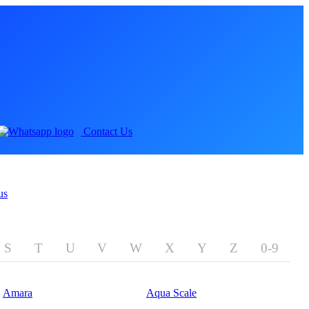
Contact Us
us
S
T
U
V
W
X
Y
Z
0-9
Amara
Aqua Scale