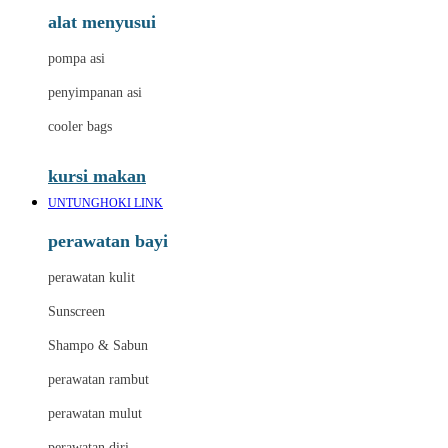
alat menyusui
pompa asi
penyimpanan asi
cooler bags
kursi makan
UNTUNGHOKI LINK
perawatan bayi
perawatan kulit
Sunscreen
Shampo & Sabun
perawatan rambut
perawatan mulut
perawatan diri