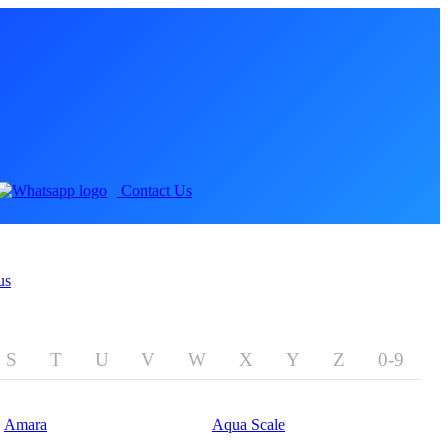
Contact Us
us
S
T
U
V
W
X
Y
Z
0-9
Amara
Aqua Scale