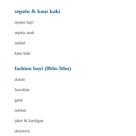
sepatu & kaus kaki
sepatu bayi
sepatu anak
sandal
kaus kaki
fashion bayi (0bln-3thn)
atasan
bawahan
gaun
setelan
jaket & kardigan
aksesoris