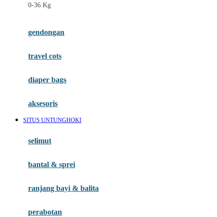
0-36 Kg
Fisher Price
Flipper
gendongan
Friends Of Sally
travel cots
G
diaper bags
Gb
Geko
aksesoris
Graco
SITUS UNTUNGHOKI
Gund
selimut
H
bantal & sprei
Habbie
Haenim
ranjang bayi & balita
Happy Horse
perabotan