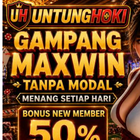
Twistshake
TY Toys
U
V
Veja
Vitaflow
Vtech
W
Waterland
Wellness
X