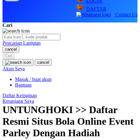
LOGIN
Q
DAFTAR
Contact Us
QV Baby
Cari
R
Real Shades
Pencarian Lanjutan
cancel
Red Castle
Cari
Ribbon Madness
cancel
Akun Saya
S
Masuk / buat akun
Bantuan
Sebamed
Daftar Keinginan
Silver Cross
Keranjang Saya
UNTUNGHOKI >> Daftar
Simply Idea
Resmi Situs Bola Online Event
Skip Hop
Parley Dengan Hadiah
Spectra