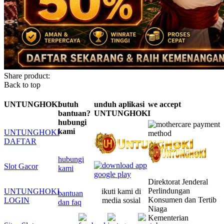
Share product:
Back to top
UNTUNGHOKI
butuh
unduh aplikasi
we accept
bantuan?
UNTUNGHOKI
hubungi
kami
UNTUNGHOKI
DAFTAR
hubungi
Slot Gacor
kami
Direktorat Jenderal
Perlindungan
UNTUNGHOKI
ikuti kami di
bantuan
Konsumen dan Tertib
LOGIN
media sosial
dan faq
Niaga
Kementerian