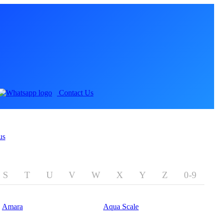
Contact Us
us
S
T
U
V
W
X
Y
Z
0-9
Amara
Aqua Scale