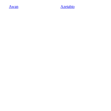
Awan
Azetabio