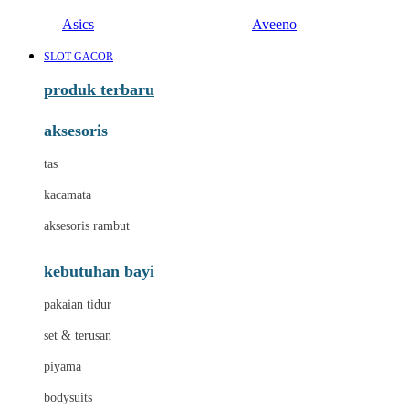
Asics
Aveeno
SLOT GACOR
produk terbaru
aksesoris
tas
kacamata
aksesoris rambut
kebutuhan bayi
pakaian tidur
set & terusan
piyama
bodysuits