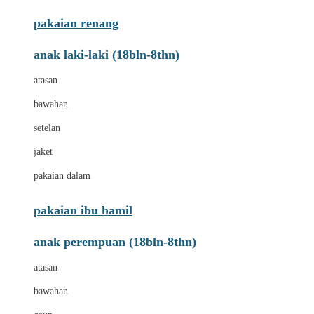
pakaian renang
anak laki-laki (18bln-8thn)
atasan
bawahan
setelan
jaket
pakaian dalam
pakaian ibu hamil
anak perempuan (18bln-8thn)
atasan
bawahan