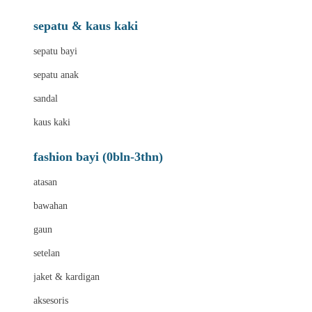
sepatu & kaus kaki
sepatu bayi
sepatu anak
sandal
kaus kaki
fashion bayi (0bln-3thn)
atasan
bawahan
gaun
setelan
jaket & kardigan
aksesoris