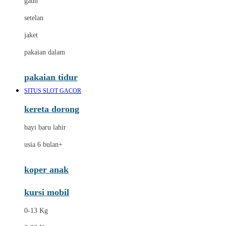
gaun
setelan
jaket
pakaian dalam
pakaian tidur
SITUS SLOT GACOR
kereta dorong
bayi baru lahir
usia 6 bulan+
koper anak
kursi mobil
0-13 Kg