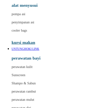
alat menyusui
pompa asi
penyimpanan asi
cooler bags
kursi makan
UNTUNGHOKI LINK
perawatan bayi
perawatan kulit
Sunscreen
Shampo & Sabun
perawatan rambut
perawatan mulut
perawatan diri