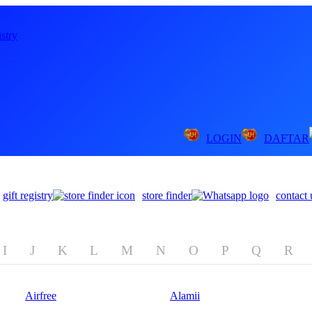
istry
LOGIN
DAFTAR
gift registry
store finder
contact 
I
J
K
L
M
N
O
P
Q
R
Airfree
Alamii