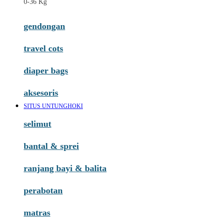
0-36 Kg
gendongan
travel cots
diaper bags
aksesoris
SITUS UNTUNGHOKI
selimut
bantal & sprei
ranjang bayi & balita
perabotan
matras