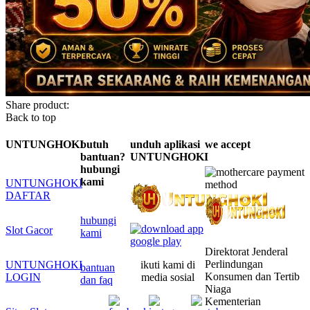
Share product:
Back to top
UNTUNGHOKI
butuh
unduh aplikasi
we accept
bantuan?
UNTUNGHOKI
hubungi
kami
UNTUNGHOKI
DAFTAR
hubungi
Slot Gacor
kami
Direktorat Jenderal
Perlindungan
UNTUNGHOKI
ikuti kami di
bantuan
Konsumen dan Tertib
LOGIN
media sosial
dan faq
Niaga
Kementerian