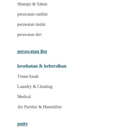
London Taxi
Shampo & Sabun
Love To Dream
perawatan rambut
perawatan mulut
M
perawatan diri
Magformers
Mama's Choice
perawatan ibu
Mamas&Papas
kesehatan & kebersihan
Mamaway
Tissue basah
Maxi Cosi
Laundry & Cleaning
Megabloks
Medical
Micro
Air Purifier & Humidifier
MiDeer
Mimi & Lula
potty
Mini Monkey