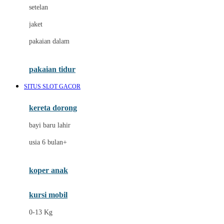
Dae Organics
setelan
Docare
jaket
Doona
pakaian dalam
Down To Earth
Drew
pakaian tidur
Dr. Brown's
SITUS SLOT GACOR
E
kereta dorong
ELC
bayi baru lahir
Ergobaby
usia 6 bulan+
Expert Care
koper anak
Ezyroller
kursi mobil
F
0-13 Kg
Felt So Sweet