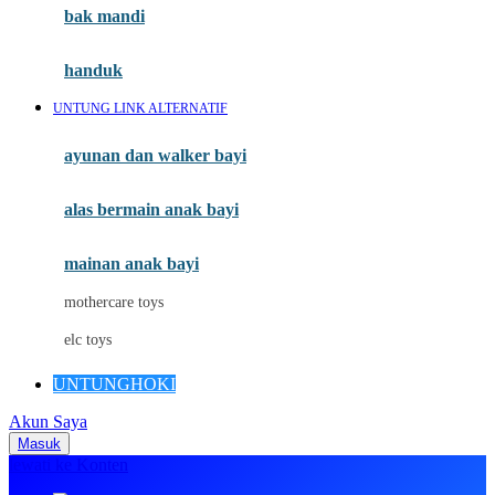
Moby
bak mandi
Momami
handuk
Mothercare
UNTUNG LINK ALTERNATIF
Mustela
ayunan dan walker bayi
My Buddy Tag
My K
alas bermain anak bayi
N
mainan anak bayi
Naif
mothercare toys
Nike
elc toys
Nordic Natural
UNTUNGHOKI
Nuby
Akun Saya
Nuna
Masuk
lewati ke Konten
O