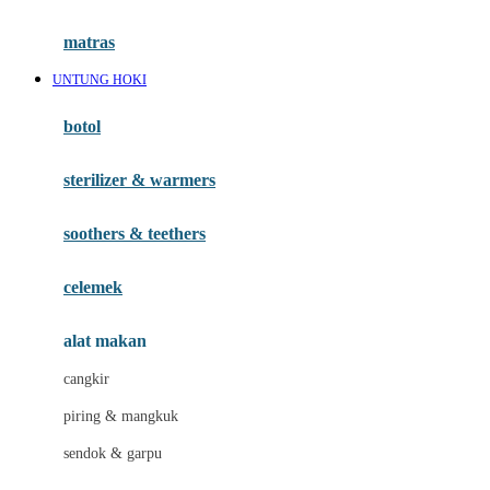
Happy Tummy
Hauck
matras
Havaianas
UNTUNG HOKI
Hegen
botol
Hot Wheels
sterilizer & warmers
Hybrid
soothers & teethers
I
Inlacta DHA
celemek
Interlac
alat makan
Ivenet
cangkir
J
piring & mangkuk
Jack N Jill
sendok & garpu
Joie