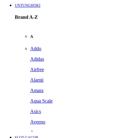
UNTUNGHOKI
Brand A-Z
A
Addo
Adidas
Airfree
Alamii
Amara
Aqua Scale
Asics
Aveeno
Awan
SLOT GACOR