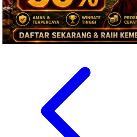
Xootz
Y
Yamatoya
Z
Zaxy
Zoggs
0-9
4Moms
59S