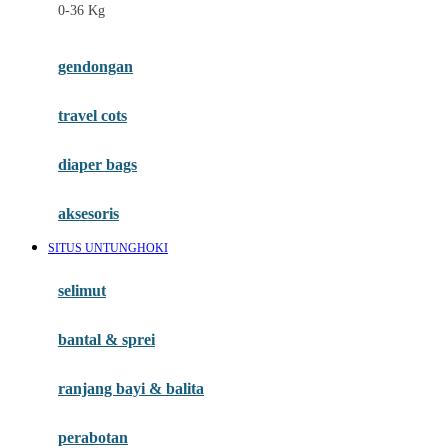
0-36 Kg
Fisher Price
Flipper
gendongan
Friends Of Sally
travel cots
G
diaper bags
Gb
Geko
aksesoris
Graco
SITUS UNTUNGHOKI
Gund
selimut
H
bantal & sprei
Habbie
Haenim
ranjang bayi & balita
Happy Horse
perabotan