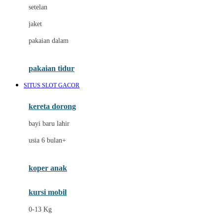
Dae Organics
setelan
Docare
jaket
Doona
pakaian dalam
Down To Earth
Drew
pakaian tidur
Dr. Brown's
SITUS SLOT GACOR
E
kereta dorong
ELC
bayi baru lahir
Ergobaby
usia 6 bulan+
Expert Care
koper anak
Ezyroller
kursi mobil
F
0-13 Kg
Felt So Sweet