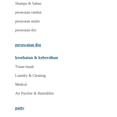
London Taxi
Shampo & Sabun
Love To Dream
perawatan rambut
perawatan mulut
M
perawatan diri
Magformers
Mama's Choice
perawatan ibu
Mamas&Papas
kesehatan & kebersihan
Mamaway
Tissue basah
Maxi Cosi
Laundry & Cleaning
Megabloks
Medical
Micro
Air Purifier & Humidifier
MiDeer
Mimi & Lula
potty
Mini Monkey