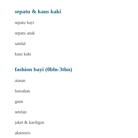
sepatu & kaus kaki
sepatu bayi
sepatu anak
sandal
kaus kaki
fashion bayi (0bln-3thn)
atasan
bawahan
gaun
setelan
jaket & kardigan
aksesoris