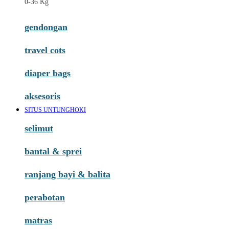
0-36 Kg
gendongan
travel cots
diaper bags
aksesoris
SITUS UNTUNGHOKI
selimut
bantal & sprei
ranjang bayi & balita
perabotan
matras