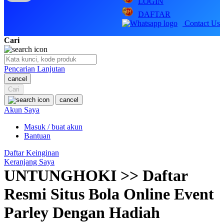
LOGIN
Q
DAFTAR
Contact Us
QV Baby
Cari
R
Real Shades
Pencarian Lanjutan
cancel
Red Castle
Cari
Ribbon Madness
cancel
Akun Saya
S
Masuk / buat akun
Bantuan
Sebamed
Daftar Keinginan
Silver Cross
Keranjang Saya
UNTUNGHOKI >> Daftar
Simply Idea
Resmi Situs Bola Online Event
Skip Hop
Parley Dengan Hadiah
Spectra