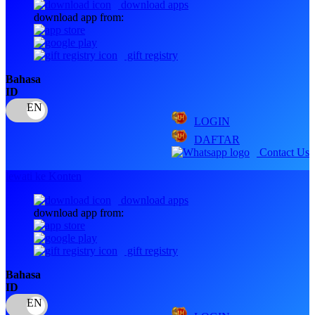
download apps
download app from:
Oh Ma Grain
Okiedog
gift registry
P
Bahasa
ID
Peachy
LOGIN
Phil & Ted's
DAFTAR
Philips Avent
Contact Us
Pigeon
lewati ke Konten
Playgro
download apps
download app from:
Poled Global
Ponycycle
gift registry
Puma
Bahasa
ID
Pureats