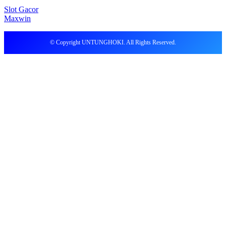
Slot Gacor
Maxwin
© Copyright UNTUNGHOKI. All Rights Reserved.