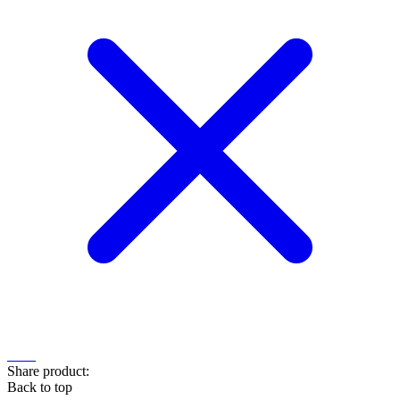
Share product:
Back to top