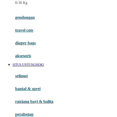
0-36 Kg
Fisher Price
Flipper
gendongan
Friends Of Sally
travel cots
G
diaper bags
Gb
Geko
aksesoris
Graco
SITUS UNTUNGHOKI
Gund
selimut
H
bantal & sprei
Habbie
Haenim
ranjang bayi & balita
Happy Horse
perabotan