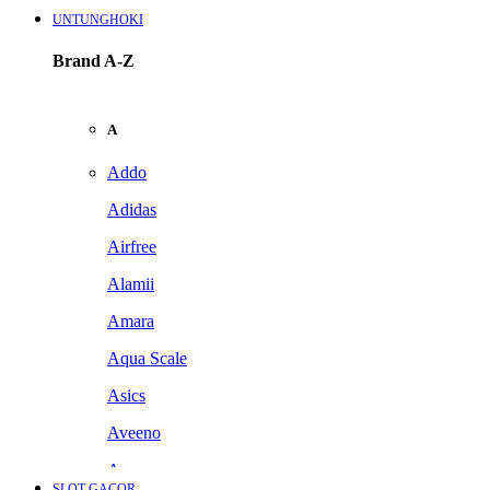
UNTUNGHOKI
Brand A-Z
A
Addo
Adidas
Airfree
Alamii
Amara
Aqua Scale
Asics
Aveeno
Awan
SLOT GACOR