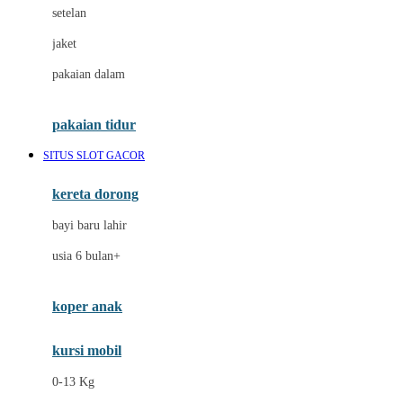
Dae Organics
setelan
Docare
jaket
Doona
pakaian dalam
Down To Earth
Drew
pakaian tidur
Dr. Brown's
SITUS SLOT GACOR
E
kereta dorong
ELC
bayi baru lahir
Ergobaby
usia 6 bulan+
Expert Care
koper anak
Ezyroller
kursi mobil
F
0-13 Kg
Felt So Sweet