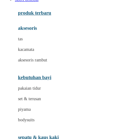
Azetabio
produk terbaru
B
aksesoris
Baabaasheepz
tas
Babiators
kacamata
Baby Dove
aksesoris rambut
Baby Jogger
Baby Rovega
kebutuhan bayi
Babybee
pakaian tidur
Banana Boat
set & terusan
Banz
piyama
Barbie
bodysuits
Beaba
Beauty Barn
sepatu & kaus kaki