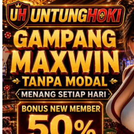
Twistshake
TY Toys
U
V
Veja
Vitaflow
Vtech
W
Waterland
Wellness
X