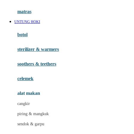
Happy Tummy
Hauck
matras
Havaianas
UNTUNG HOKI
Hegen
botol
Hot Wheels
sterilizer & warmers
Hybrid
soothers & teethers
I
Inlacta DHA
celemek
Interlac
alat makan
Ivenet
cangkir
J
piring & mangkuk
Jack N Jill
sendok & garpu
Joie