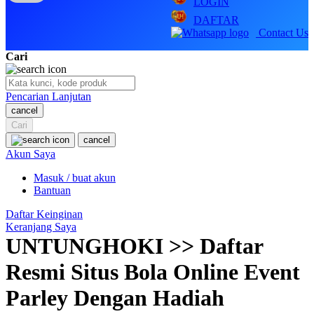
LOGIN
Q
DAFTAR
Contact Us
QV Baby
Cari
R
Real Shades
Pencarian Lanjutan
cancel
Red Castle
Cari
Ribbon Madness
cancel
Akun Saya
S
Masuk / buat akun
Bantuan
Sebamed
Daftar Keinginan
Silver Cross
Keranjang Saya
UNTUNGHOKI >> Daftar
Simply Idea
Resmi Situs Bola Online Event
Skip Hop
Parley Dengan Hadiah
Spectra