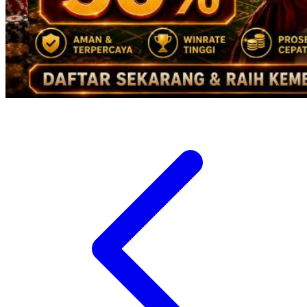
Xootz
Y
Yamatoya
Z
Zaxy
Zoggs
0-9
4Moms
59S