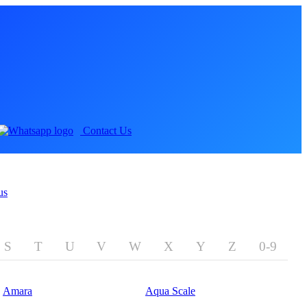
Contact Us
us
S
T
U
V
W
X
Y
Z
0-9
Amara
Aqua Scale