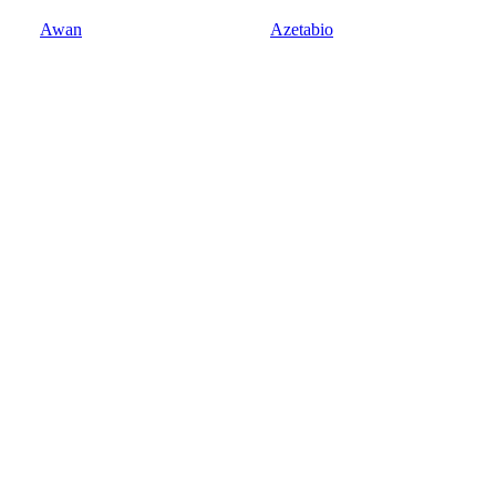
Awan
Azetabio