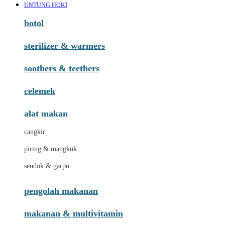
UNTUNG HOKI
botol
sterilizer & warmers
soothers & teethers
celemek
alat makan
cangkir
piring & mangkuk
sendok & garpu
pengolah makanan
makanan & multivitamin