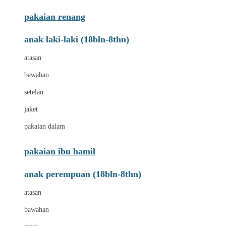
pakaian renang
anak laki-laki (18bln-8thn)
atasan
bawahan
setelan
jaket
pakaian dalam
pakaian ibu hamil
anak perempuan (18bln-8thn)
atasan
bawahan