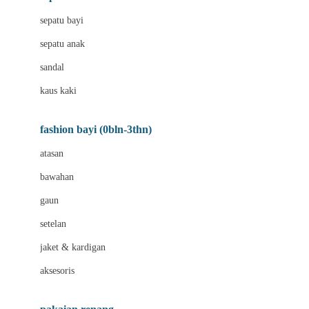
Bio Oil
sepatu bayi
Biolane
sepatu anak
Bite Fighters
sandal
Bizzi Growin
kaus kaki
Blackmores
fashion bayi (0bln-3thn)
Blooming Marvellous
atasan
Bonnels
bawahan
Bravado
gaun
Bruder
setelan
Brush Baby
jaket & kardigan
Buds Organics
aksesoris
Bugaboo
Buggygear