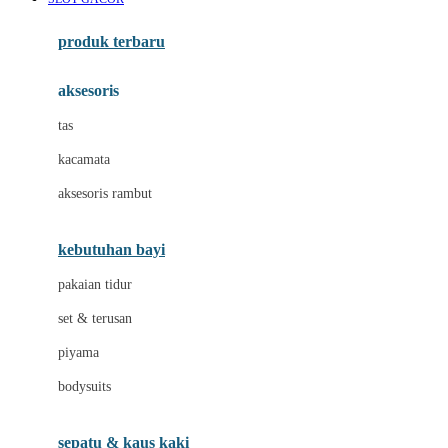
Azetabio
produk terbaru
B
aksesoris
Baabaasheepz
tas
Babiators
kacamata
Baby Dove
aksesoris rambut
Baby Jogger
Baby Rovega
kebutuhan bayi
Babybee
pakaian tidur
Banana Boat
set & terusan
Banz
piyama
Barbie
bodysuits
Beaba
Beauty Barn
sepatu & kaus kaki