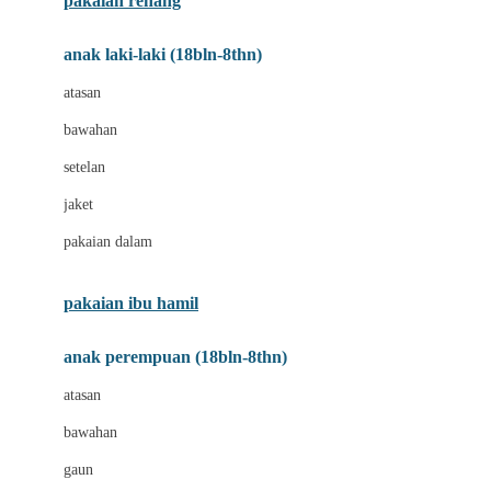
pakaian renang
Bumkins
anak laki-laki (18bln-8thn)
C
atasan
Cetaphil
bawahan
Chicco
setelan
Childlife
jaket
Clevamama
pakaian dalam
Cocolatte
Cottonseeds
pakaian ibu hamil
Cozy N Safe
anak perempuan (18bln-8thn)
Crane
atasan
Cybex
bawahan
D
gaun