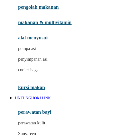
pengolah makanan
Joolz
Jujube
makanan & multivitamin
K
alat menyusui
Kiddycuts
pompa asi
Kumon
penyimpanan asi
L
cooler bags
Leapfrog
kursi makan
Leclerc
UNTUNGHOKI LINK
Lee Vierra
Lillebaby
perawatan bayi
Little Bird Told Me
perawatan kulit
Little Miss Janis
Sunscreen