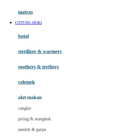
Happy Tummy
Hauck
matras
Havaianas
UNTUNG HOKI
Hegen
botol
Hot Wheels
sterilizer & warmers
Hybrid
soothers & teethers
I
Inlacta DHA
celemek
Interlac
alat makan
Ivenet
cangkir
J
piring & mangkuk
Jack N Jill
sendok & garpu
Joie