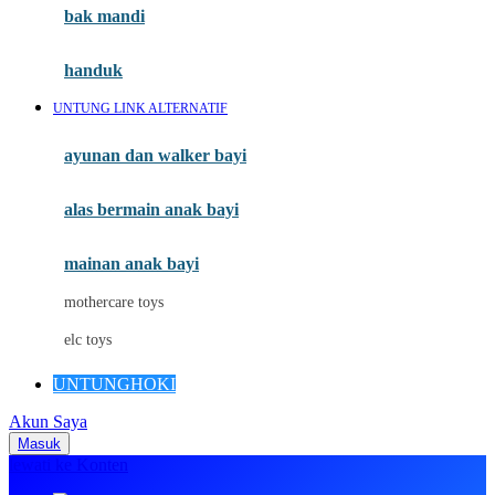
Moby
bak mandi
Momami
handuk
Mothercare
UNTUNG LINK ALTERNATIF
Mustela
ayunan dan walker bayi
My Buddy Tag
My K
alas bermain anak bayi
N
mainan anak bayi
Naif
mothercare toys
Nike
elc toys
Nordic Natural
UNTUNGHOKI
Nuby
Akun Saya
Nuna
Masuk
lewati ke Konten
O