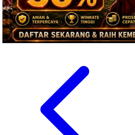
Xootz
Y
Yamatoya
Z
Zaxy
Zoggs
0-9
4Moms
59S