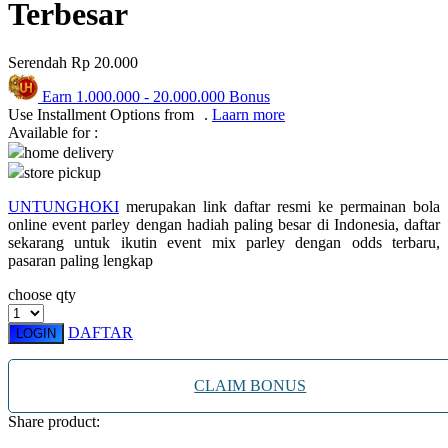
Squishmallows
Terbesar
Starbooks
Serendah
Rp 20.000
Stick-O
Earn
1.000.000
-
20.000.000
Bonus
Stokke
Use Installment Options from
.
Laarn more
Available for :
Sudocrem
home delivery
Sumimo
store pickup
Sunnylife
UNTUNGHOKI
merupakan link daftar resmi ke permainan bola
online event parley dengan hadiah paling besar di Indonesia, daftar
Sun-Staches
sekarang untuk ikutin event mix parley dengan odds terbaru,
pasaran paling lengkap
Swimava
choose qty
T
DAFTAR
LOGIN
Tommee Tippee
CLAIM BONUS
Trunki
Share product:
Tutti Bambini