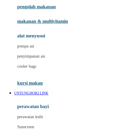
pengolah makanan
Joolz
Jujube
makanan & multivitamin
K
alat menyusui
Kiddycuts
pompa asi
Kumon
penyimpanan asi
L
cooler bags
Leapfrog
kursi makan
Leclerc
UNTUNGHOKI LINK
Lee Vierra
Lillebaby
perawatan bayi
Little Bird Told Me
perawatan kulit
Little Miss Janis
Sunscreen