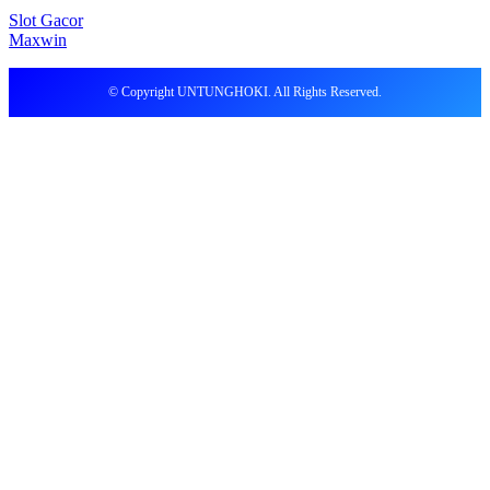
Slot Gacor
Maxwin
© Copyright UNTUNGHOKI. All Rights Reserved.