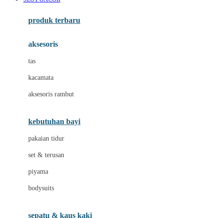
Azetabio
produk terbaru
B
aksesoris
Baabaasheepz
tas
Babiators
kacamata
Baby Dove
aksesoris rambut
Baby Jogger
Baby Rovega
kebutuhan bayi
Babybee
pakaian tidur
Banana Boat
set & terusan
Banz
piyama
Barbie
bodysuits
Beaba
Beauty Barn
sepatu & kaus kaki