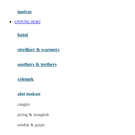
Happy Tummy
Hauck
matras
Havaianas
UNTUNG HOKI
Hegen
botol
Hot Wheels
sterilizer & warmers
Hybrid
soothers & teethers
I
Inlacta DHA
celemek
Interlac
alat makan
Ivenet
cangkir
J
piring & mangkuk
Jack N Jill
sendok & garpu
Joie