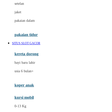
Dae Organics
setelan
Docare
jaket
Doona
pakaian dalam
Down To Earth
Drew
pakaian tidur
Dr. Brown's
SITUS SLOT GACOR
E
kereta dorong
ELC
bayi baru lahir
Ergobaby
usia 6 bulan+
Expert Care
koper anak
Ezyroller
kursi mobil
F
0-13 Kg
Felt So Sweet