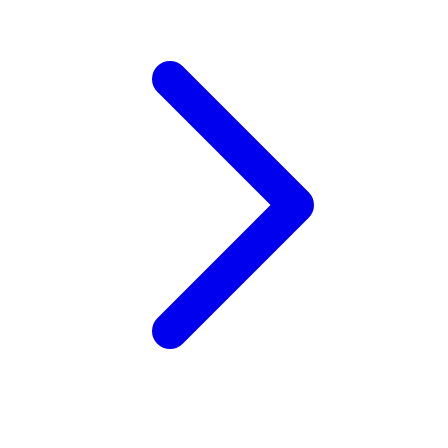
Xootz
Y
Yamatoya
Z
Zaxy
Zoggs
0-9
4Moms
59S