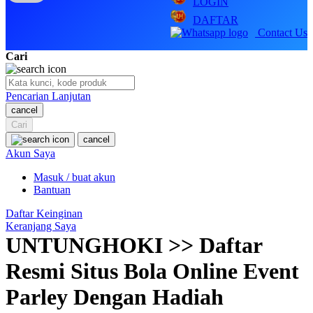
LOGIN
Q
DAFTAR
Contact Us
QV Baby
Cari
R
Real Shades
Pencarian Lanjutan
cancel
Red Castle
Cari
Ribbon Madness
cancel
Akun Saya
S
Masuk / buat akun
Bantuan
Sebamed
Daftar Keinginan
Silver Cross
Keranjang Saya
UNTUNGHOKI >> Daftar
Simply Idea
Resmi Situs Bola Online Event
Skip Hop
Parley Dengan Hadiah
Spectra