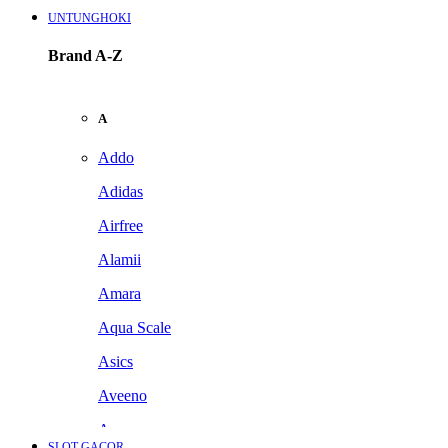
UNTUNGHOKI
Brand A-Z
A
Addo
Adidas
Airfree
Alamii
Amara
Aqua Scale
Asics
Aveeno
Awan
SLOT GACOR