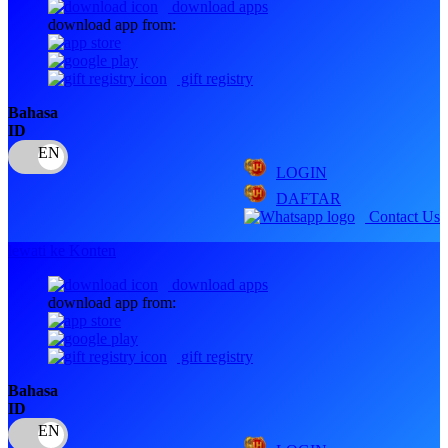
download apps
download app from:
Oh Ma Grain
Okiedog
gift registry
P
Bahasa
ID
Peachy
LOGIN
Phil & Ted's
DAFTAR
Philips Avent
Contact Us
Pigeon
lewati ke Konten
Playgro
download apps
download app from:
Poled Global
Ponycycle
gift registry
Puma
Bahasa
ID
Pureats